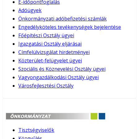
E-időpontfoglalás
Adóügyek
Önkormányzati adóbefizetési számlák
Engedélyköteles tevékenységek bejelentése
Főépítészi Osztály ügyei
Igazgatási Osztály eljárásai
Címfelülvizsgálat hirdetményei
Közterület-felügyelet ügyei
Szociális és Köznevelési Osztály ügyei
Vagyongazdálkodási Osztály ügyei
Városfejlesztési Osztály
Tisztségviselők
Közgyűlés