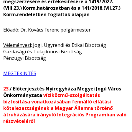
megszerzésére és értékesítésére a 1419/2022.
(VIII.23.) Korm.határozatban és a 141/2018.(VII.27.)
Korm.rendeletben foglaltak alapján
Előadó
: Dr. Kovács Ferenc polgármester
Véleményezi
: Jogi, Ügyrendi és Etikai Bizottság
Gazdasági és Tulajdonosi Bizottság
Pénzügyi Bizottság
MEGTEKINTÉS
23
./ Előterjesztés Nyíregyháza Megyei Jogú Város
Önkormányzata
víziközmű-szolgáltatás
biztosítása vonatkozásában fennálló ellátási
kötelezettségének a Magyar Államra történő
átruházására irányuló Integrációs Programban való
részvételéről