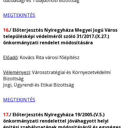
Gazdasági és Tulajdonosi Bizottság
MEGTEKINTÉS
16
./ Előterjesztés Nyíregyháza Megyei Jogú Város
településképi védelméről szóló 31/2017.(X.27.)
önkormányzati rendelet módosítására
Előadó
: Kovács Rita városi főépítész
Véleményezi
: Városstratégiai és Környezetvédelmi
Bizottság
Jogi, Ügyrendi és Etikai Bizottság
MEGTEKINTÉS
17
./ Előterjesztés Nyíregyháza 19/2005.(V.5.)
önkormányzati rendelettel jóváhagyott helyi
építési szabályzatának módosításáról és egységes