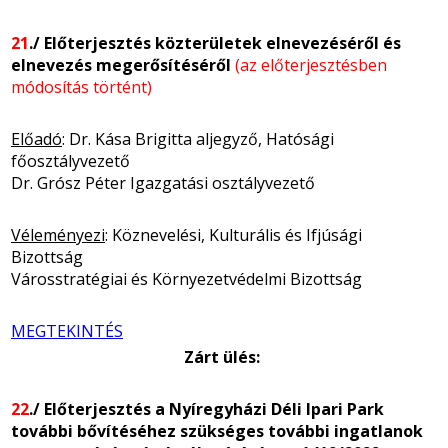
21
./ Előterjesztés közterületek elnevezéséről és
elnevezés megerősítéséről
(az előterjesztésben
módosítás történt)
Előadó
: Dr. Kása Brigitta aljegyző, Hatósági
főosztályvezető
Dr. Grósz Péter Igazgatási osztályvezető
Véleményezi
: Köznevelési, Kulturális és Ifjúsági
Bizottság
Városstratégiai és Környezetvédelmi Bizottság
MEGTEKINTÉS
Zárt ülés:
22
./ Előterjesztés a Nyíregyházi Déli Ipari Park
további bővítéséhez szükséges további ingatlanok