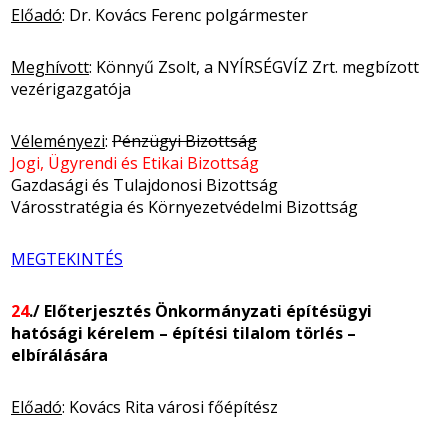
Előadó
: Dr. Kovács Ferenc polgármester
Meghívott
: Könnyű Zsolt, a NYÍRSÉGVÍZ Zrt. megbízott
vezérigazgatója
Véleményezi
:
Pénzügyi Bizottság
Jogi, Ügyrendi és Etikai Bizottság
Gazdasági és Tulajdonosi Bizottság
Városstratégia és Környezetvédelmi Bizottság
MEGTEKINTÉS
24
./ Előterjesztés Önkormányzati építésügyi
hatósági kérelem – építési tilalom törlés –
elbírálására
Előadó
: Kovács Rita városi főépítész