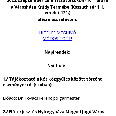
2022. szeptember 29-én (csütörtökön) 10
órára
a Városháza Krúdy Termébe (Kossuth tér 1. I.
emelet 121.)
ülésre összehívom.
HITELES MEGHÍVÓ
MÓDOSÍTOTT!
Napirendek:
Nyílt ülés
1./ Tájékoztató a két közgyűlés között történt
eseményekről (szóban)
Előadó
: Dr. Kovács Ferenc polgármester
2./ Előterjesztés Nyíregyháza Megyei Jogú Város