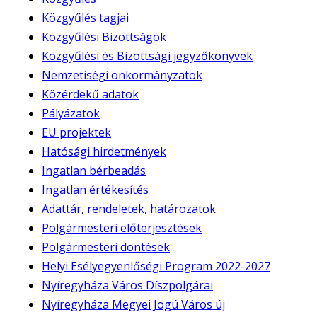
Közgyűlés tagjai
Közgyűlési Bizottságok
Közgyűlési és Bizottsági jegyzőkönyvek
Nemzetiségi önkormányzatok
Közérdekű adatok
Pályázatok
EU projektek
Hatósági hirdetmények
Ingatlan bérbeadás
Ingatlan értékesítés
Adattár, rendeletek, határozatok
Polgármesteri előterjesztések
Polgármesteri döntések
Helyi Esélyegyenlőségi Program 2022-2027
Nyíregyháza Város Díszpolgárai
Nyíregyháza Megyei Jogú Város új