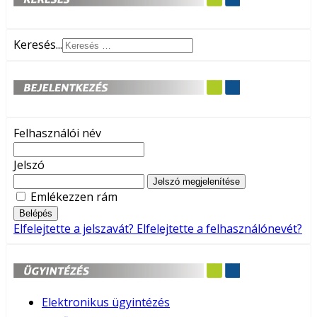
Keresés...
Felhasználói név
Jelszó
Jelszó megjelenítése
Emlékezzen rám
Belépés
Elfelejtette a jelszavát?
Elfelejtette a felhasználónevét?
Elektronikus ügyintézés