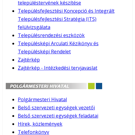
településtervének készítése
Településfejlesztési Koncepció és Integrált
Településfejlesztési Stratégia (ITS)
felülvizsgálata
Településrendezési eszközök
Településképi Arculati Kézikönyv és
Településképi Rendelet
Zajtérkép
Zajtérkép - Intézkedési tervjavaslat
Polgármesteri Hivatal
Belső szervezeti egységek vezetői
Belső szervezeti egységek feladatai
Hírek, közlemények
Telefonkönyv