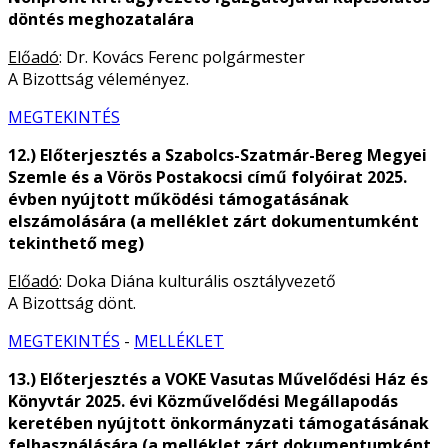
döntés meghozatalára
Előadó
: Dr. Kovács Ferenc polgármester
A Bizottság véleményez.
MEGTEKINTÉS
12.) Előterjesztés a Szabolcs-Szatmár-Bereg Megyei
Szemle és a Vörös Postakocsi című folyóirat 2025.
évben nyújtott működési támogatásának
elszámolására (a melléklet zárt dokumentumként
tekinthető meg)
Előadó
: Doka Diána kulturális osztályvezető
A Bizottság dönt.
MEGTEKINTÉS
-
MELLÉKLET
13.) Előterjesztés a VOKE Vasutas Művelődési Ház és
Könyvtár 2025. évi Közművelődési Megállapodás
keretében nyújtott önkormányzati támogatásának
felhasználására (a melléklet zárt dokumentumként