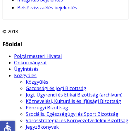
Belső-visszaélés bejelentés
© 2018
Főoldal
Polgármesteri Hivatal
Önkormányzat
Ügyintézés
Közgyűlés
Közgyűlés
Gazdasági és Jogi Bizottság
Jogi, Ügyrendi és Etikai Bizottság (archívum)
Köznevelési, Kulturális és Ifjúsági Bizottság
Pénzügyi Bizottság
Szociális, Egészségügyi és Sport Bizottság
Városstratégiai és Környezetvédelmi Bizottság
accessible
Jegyzőkönyvek