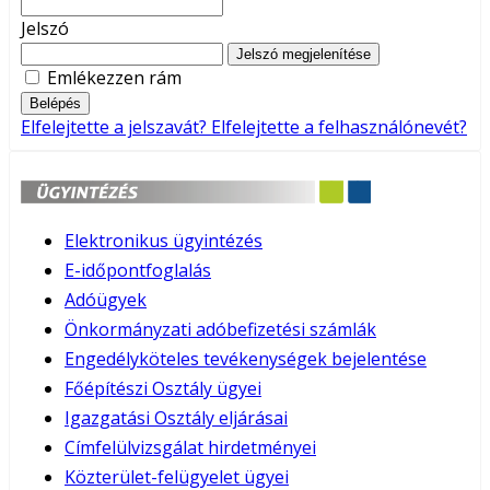
Jelszó
Jelszó megjelenítése
Emlékezzen rám
Belépés
Elfelejtette a jelszavát?
Elfelejtette a felhasználónevét?
Elektronikus ügyintézés
E-időpontfoglalás
Adóügyek
Önkormányzati adóbefizetési számlák
Engedélyköteles tevékenységek bejelentése
Főépítészi Osztály ügyei
Igazgatási Osztály eljárásai
Címfelülvizsgálat hirdetményei
Közterület-felügyelet ügyei