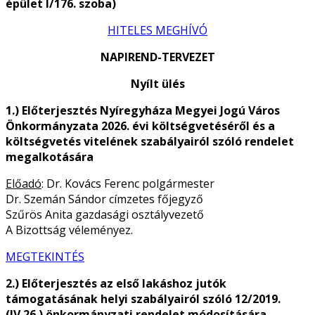
épület I/176. szoba)
HITELES MEGHÍVÓ
NAPIREND-TERVEZET
Nyílt ülés
1.) Előterjesztés Nyíregyháza Megyei Jogú Város
Önkormányzata 2026. évi költségvetéséről és a
költségvetés vitelének szabályairól szóló rendelet
megalkotására
Előadó
: Dr. Kovács Ferenc polgármester
Dr. Szemán Sándor címzetes főjegyző
Szűrös Anita gazdasági osztályvezető
A Bizottság véleményez.
MEGTEKINTÉS
2.) Előterjesztés az első lakáshoz jutók
támogatásának helyi szabályairól szóló 12/2019.
(IV.26.) önkormányzati rendelet módosítására