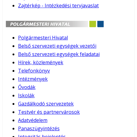
Zajtérkép - Intézkedési tervjavaslat
Polgármesteri Hivatal
Belső szervezeti egységek vezetői
Belső szervezeti egységek feladatai
Hírek, közlemények
Telefonkönyv
Intézmények
Óvodák
Iskolák
Gazdálkodó szervezetek
Testvér és partnervárosok
Adatvédelem
Panaszügyintézés
Integritás bejelentés