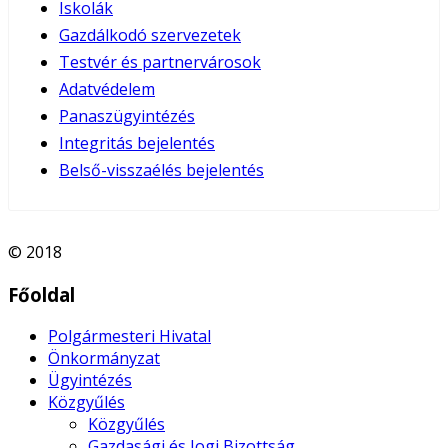
Iskolák
Gazdálkodó szervezetek
Testvér és partnervárosok
Adatvédelem
Panaszügyintézés
Integritás bejelentés
Belső-visszaélés bejelentés
© 2018
Főoldal
Polgármesteri Hivatal
Önkormányzat
Ügyintézés
Közgyűlés
Közgyűlés
Gazdasági és Jogi Bizottság