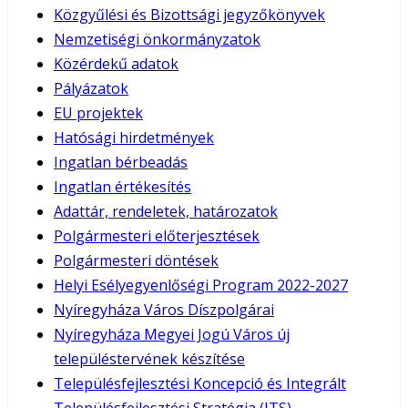
Közgyűlési és Bizottsági jegyzőkönyvek
Nemzetiségi önkormányzatok
Közérdekű adatok
Pályázatok
EU projektek
Hatósági hirdetmények
Ingatlan bérbeadás
Ingatlan értékesítés
Adattár, rendeletek, határozatok
Polgármesteri előterjesztések
Polgármesteri döntések
Helyi Esélyegyenlőségi Program 2022-2027
Nyíregyháza Város Díszpolgárai
Nyíregyháza Megyei Jogú Város új
településtervének készítése
Településfejlesztési Koncepció és Integrált