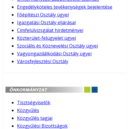
Engedélyköteles tevékenységek bejelentése
Főépítészi Osztály ügyei
Igazgatási Osztály eljárásai
Címfelülvizsgálat hirdetményei
Közterület-felügyelet ügyei
Szociális és Köznevelési Osztály ügyei
Vagyongazdálkodási Osztály ügyei
Városfejlesztési Osztály
Tisztségviselők
Közgyűlés
Közgyűlés tagjai
Közgyűlési Bizottságok