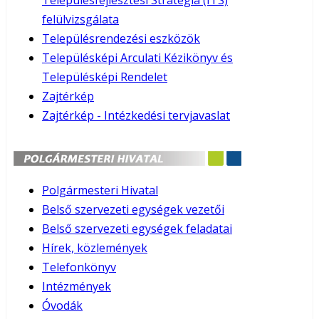
Településfejlesztési Stratégia (ITS)
felülvizsgálata
Településrendezési eszközök
Településképi Arculati Kézikönyv és
Településképi Rendelet
Zajtérkép
Zajtérkép - Intézkedési tervjavaslat
Polgármesteri Hivatal
Belső szervezeti egységek vezetői
Belső szervezeti egységek feladatai
Hírek, közlemények
Telefonkönyv
Intézmények
Óvodák