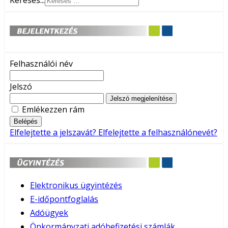
Keresés...
Felhasználói név
Jelszó
Jelszó megjelenítése
Emlékezzen rám
Belépés
Elfelejtette a jelszavát?
Elfelejtette a felhasználónevét?
Elektronikus ügyintézés
E-időpontfoglalás
Adóügyek
Önkormányzati adóbefizetési számlák