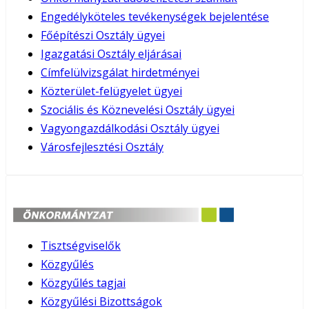
Engedélyköteles tevékenységek bejelentése
Főépítészi Osztály ügyei
Igazgatási Osztály eljárásai
Címfelülvizsgálat hirdetményei
Közterület-felügyelet ügyei
Szociális és Köznevelési Osztály ügyei
Vagyongazdálkodási Osztály ügyei
Városfejlesztési Osztály
Tisztségviselők
Közgyűlés
Közgyűlés tagjai
Közgyűlési Bizottságok