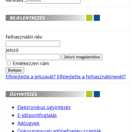
Keresés...
Felhasználói név
Jelszó
Jelszó megjelenítése
Emlékezzen rám
Belépés
Elfelejtette a jelszavát?
Elfelejtette a felhasználónevét?
Elektronikus ügyintézés
E-időpontfoglalás
Adóügyek
Önkormányzati adóbefizetési számlák