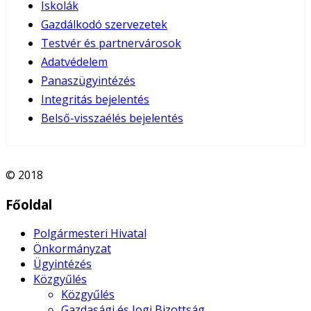
Iskolák
Gazdálkodó szervezetek
Testvér és partnervárosok
Adatvédelem
Panaszügyintézés
Integritás bejelentés
Belső-visszaélés bejelentés
© 2018
Főoldal
Polgármesteri Hivatal
Önkormányzat
Ügyintézés
Közgyűlés
Közgyűlés
Gazdasági és Jogi Bizottság