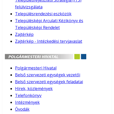
Településfejlesztési Stratégia (ITS)
felülvizsgálata
Településrendezési eszközök
Településképi Arculati Kézikönyv és
Településképi Rendelet
Zajtérkép
Zajtérkép - Intézkedési tervjavaslat
Polgármesteri Hivatal
Belső szervezeti egységek vezetői
Belső szervezeti egységek feladatai
Hírek, közlemények
Telefonkönyv
Intézmények
Óvodák