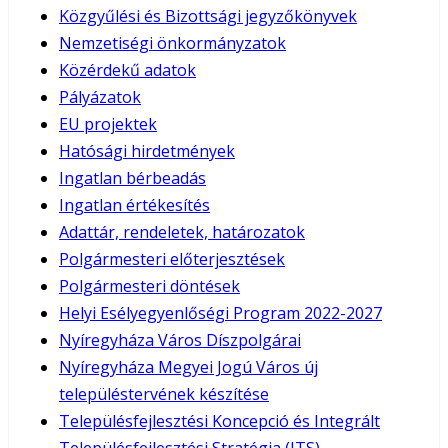
Közgyűlési és Bizottsági jegyzőkönyvek
Nemzetiségi önkormányzatok
Közérdekű adatok
Pályázatok
EU projektek
Hatósági hirdetmények
Ingatlan bérbeadás
Ingatlan értékesítés
Adattár, rendeletek, határozatok
Polgármesteri előterjesztések
Polgármesteri döntések
Helyi Esélyegyenlőségi Program 2022-2027
Nyíregyháza Város Díszpolgárai
Nyíregyháza Megyei Jogú Város új
településtervének készítése
Településfejlesztési Koncepció és Integrált