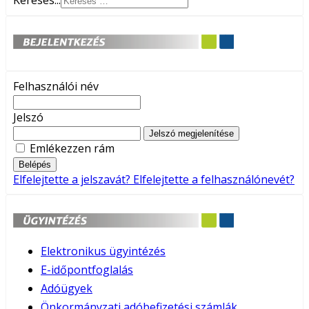
Keresés...
Felhasználói név
Jelszó
Jelszó megjelenítése
Emlékezzen rám
Belépés
Elfelejtette a jelszavát?
Elfelejtette a felhasználónevét?
Elektronikus ügyintézés
E-időpontfoglalás
Adóügyek
Önkormányzati adóbefizetési számlák