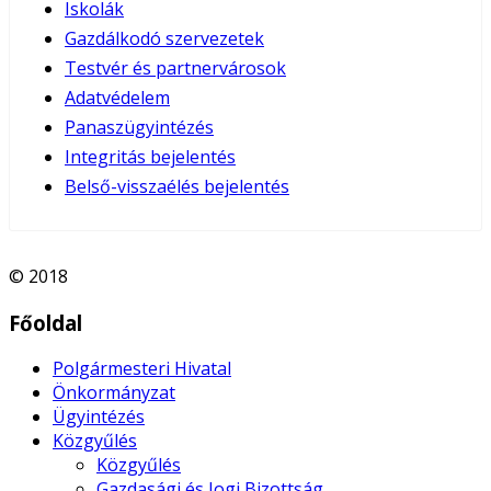
Iskolák
Gazdálkodó szervezetek
Testvér és partnervárosok
Adatvédelem
Panaszügyintézés
Integritás bejelentés
Belső-visszaélés bejelentés
© 2018
Főoldal
Polgármesteri Hivatal
Önkormányzat
Ügyintézés
Közgyűlés
Közgyűlés
Gazdasági és Jogi Bizottság