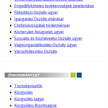
Engedélyköteles tevékenységek bejelentése
Főépítészi Osztály ügyei
Igazgatási Osztály eljárásai
Címfelülvizsgálat hirdetményei
Közterület-felügyelet ügyei
Szociális és Köznevelési Osztály ügyei
Vagyongazdálkodási Osztály ügyei
Városfejlesztési Osztály
Tisztségviselők
Közgyűlés
Közgyűlés tagjai
Közgyűlési Bizottságok