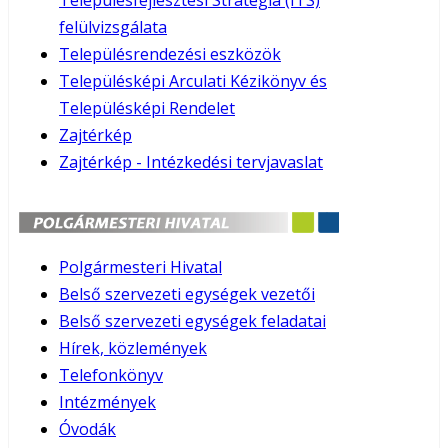
Településfejlesztési Stratégia (ITS)
felülvizsgálata
Településrendezési eszközök
Településképi Arculati Kézikönyv és
Településképi Rendelet
Zajtérkép
Zajtérkép - Intézkedési tervjavaslat
Polgármesteri Hivatal
Belső szervezeti egységek vezetői
Belső szervezeti egységek feladatai
Hírek, közlemények
Telefonkönyv
Intézmények
Óvodák