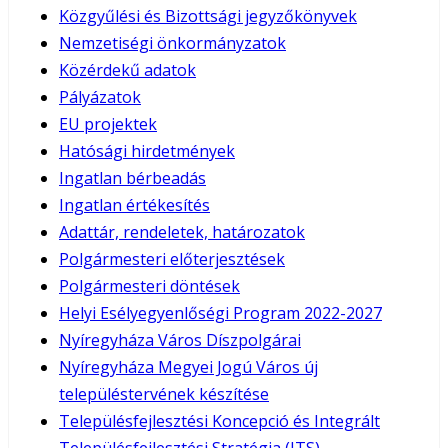
Közgyűlési és Bizottsági jegyzőkönyvek
Nemzetiségi önkormányzatok
Közérdekű adatok
Pályázatok
EU projektek
Hatósági hirdetmények
Ingatlan bérbeadás
Ingatlan értékesítés
Adattár, rendeletek, határozatok
Polgármesteri előterjesztések
Polgármesteri döntések
Helyi Esélyegyenlőségi Program 2022-2027
Nyíregyháza Város Díszpolgárai
Nyíregyháza Megyei Jogú Város új
településtervének készítése
Településfejlesztési Koncepció és Integrált