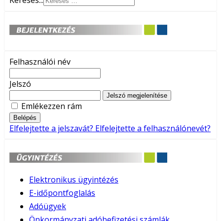
Keresés...
Felhasználói név
Jelszó
Jelszó megjelenítése
Emlékezzen rám
Belépés
Elfelejtette a jelszavát?
Elfelejtette a felhasználónevét?
Elektronikus ügyintézés
E-időpontfoglalás
Adóügyek
Önkormányzati adóbefizetési számlák