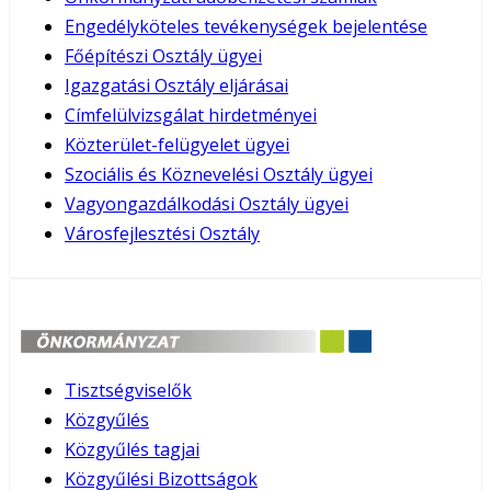
Engedélyköteles tevékenységek bejelentése
Főépítészi Osztály ügyei
Igazgatási Osztály eljárásai
Címfelülvizsgálat hirdetményei
Közterület-felügyelet ügyei
Szociális és Köznevelési Osztály ügyei
Vagyongazdálkodási Osztály ügyei
Városfejlesztési Osztály
Tisztségviselők
Közgyűlés
Közgyűlés tagjai
Közgyűlési Bizottságok