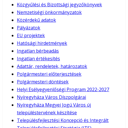
Közgyűlési és Bizottsági jegyzőkönyvek
Nemzetiségi önkormányzatok
Közérdekű adatok
Pályázatok
EU projektek
Hatósági hirdetmények
Ingatlan bérbeadás
Ingatlan értékesítés
Adattár, rendeletek, határozatok
Polgármesteri előterjesztések
Polgármesteri döntések
Helyi Esélyegyenlőségi Program 2022-2027
Nyíregyháza Város Díszpolgárai
Nyíregyháza Megyei Jogú Város új
településtervének készítése
Településfejlesztési Koncepció és Integrált