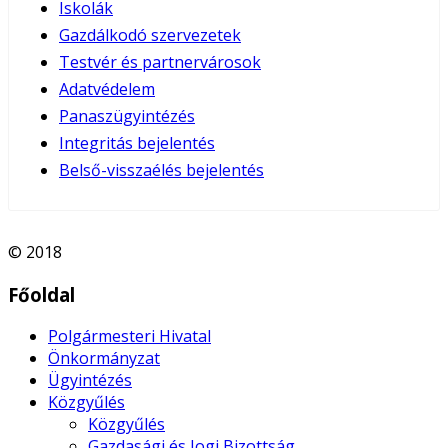
Iskolák
Gazdálkodó szervezetek
Testvér és partnervárosok
Adatvédelem
Panaszügyintézés
Integritás bejelentés
Belső-visszaélés bejelentés
© 2018
Főoldal
Polgármesteri Hivatal
Önkormányzat
Ügyintézés
Közgyűlés
Közgyűlés
Gazdasági és Jogi Bizottság