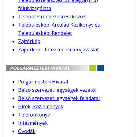
Településfejlesztési Stratégia (ITS)
felülvizsgálata
Településrendezési eszközök
Településképi Arculati Kézikönyv és
Településképi Rendelet
Zajtérkép
Zajtérkép - Intézkedési tervjavaslat
Polgármesteri Hivatal
Belső szervezeti egységek vezetői
Belső szervezeti egységek feladatai
Hírek, közlemények
Telefonkönyv
Intézmények
Óvodák