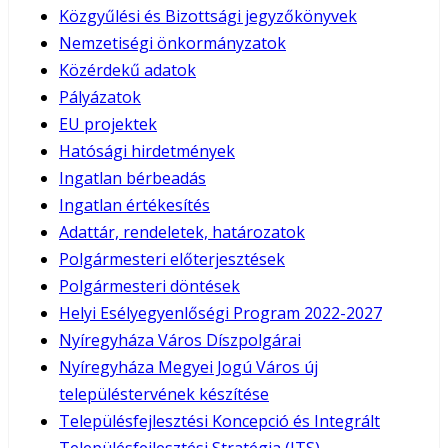
Közgyűlési és Bizottsági jegyzőkönyvek
Nemzetiségi önkormányzatok
Közérdekű adatok
Pályázatok
EU projektek
Hatósági hirdetmények
Ingatlan bérbeadás
Ingatlan értékesítés
Adattár, rendeletek, határozatok
Polgármesteri előterjesztések
Polgármesteri döntések
Helyi Esélyegyenlőségi Program 2022-2027
Nyíregyháza Város Díszpolgárai
Nyíregyháza Megyei Jogú Város új
településtervének készítése
Településfejlesztési Koncepció és Integrált