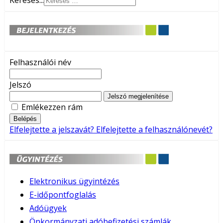
Keresés...
Felhasználói név
Jelszó
Jelszó megjelenítése
Emlékezzen rám
Belépés
Elfelejtette a jelszavát?
Elfelejtette a felhasználónevét?
Elektronikus ügyintézés
E-időpontfoglalás
Adóügyek
Önkormányzati adóbefizetési számlák