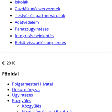
Iskolák
Gazdálkodó szervezetek
Testvér és partnervárosok
Adatvédelem
Panaszügyintézés
Integritás bejelentés
Belső-visszaélés bejelentés
© 2018
Főoldal
Polgármesteri Hivatal
Önkormányzat
Ügyintézés
Közgyűlés
Közgyűlés
Gazdasági és Jogi Bizottság