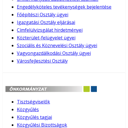
Engedélyköteles tevékenységek bejelentése
Főépítészi Osztály ügyei
Igazgatási Osztály eljárásai
Címfelülvizsgálat hirdetményei
Közterület-felügyelet ügyei
Szociális és Köznevelési Osztály ügyei
Vagyongazdálkodási Osztály ügyei
Városfejlesztési Osztály
Tisztségviselők
Közgyűlés
Közgyűlés tagjai
Közgyűlési Bizottságok