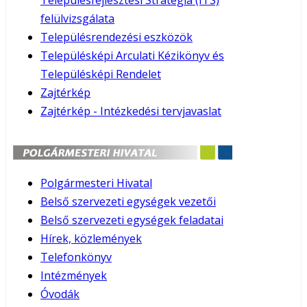
Településfejlesztési Stratégia (ITS)
felülvizsgálata
Településrendezési eszközök
Településképi Arculati Kézikönyv és
Településképi Rendelet
Zajtérkép
Zajtérkép - Intézkedési tervjavaslat
Polgármesteri Hivatal
Belső szervezeti egységek vezetői
Belső szervezeti egységek feladatai
Hírek, közlemények
Telefonkönyv
Intézmények
Óvodák