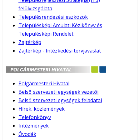
Településfejlesztési Stratégia (ITS)
felülvizsgálata
Településrendezési eszközök
Településképi Arculati Kézikönyv és
Településképi Rendelet
Zajtérkép
Zajtérkép - Intézkedési tervjavaslat
Polgármesteri Hivatal
Belső szervezeti egységek vezetői
Belső szervezeti egységek feladatai
Hírek, közlemények
Telefonkönyv
Intézmények
Óvodák