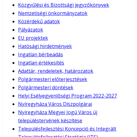
Közgyűlési és Bizottsági jegyzőkönyvek
Nemzetiségi önkormányzatok
Közérdekű adatok
Pályázatok
EU projektek
Hatósági hirdetmények
Ingatlan bérbeadás
Ingatlan értékesítés
Adattár, rendeletek, határozatok
Polgármesteri előterjesztések
Polgármesteri döntések
Helyi Esélyegyenlőségi Program 2022-2027
Nyíregyháza Város Díszpolgárai
Nyíregyháza Megyei Jogú Város új
településtervének készítése
Településfejlesztési Koncepció és Integrált