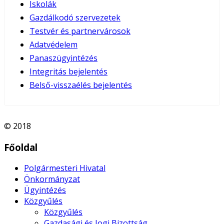
Iskolák
Gazdálkodó szervezetek
Testvér és partnervárosok
Adatvédelem
Panaszügyintézés
Integritás bejelentés
Belső-visszaélés bejelentés
© 2018
Főoldal
Polgármesteri Hivatal
Önkormányzat
Ügyintézés
Közgyűlés
Közgyűlés
Gazdasági és Jogi Bizottság