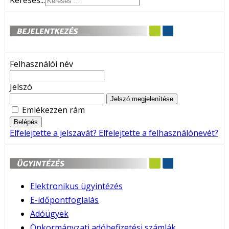
Keresés...
Felhasználói név
Jelszó
Jelszó megjelenítése
Emlékezzen rám
Belépés
Elfelejtette a jelszavát?
Elfelejtette a felhasználónevét?
Elektronikus ügyintézés
E-időpontfoglalás
Adóügyek
Önkormányzati adóbefizetési számlák