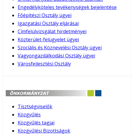
Engedélyköteles tevékenységek bejelentése
Főépítészi Osztály ügyei
Igazgatási Osztály eljárásai
Címfelülvizsgálat hirdetményei
Közterület-felügyelet ügyei
Szociális és Köznevelési Osztály ügyei
Vagyongazdálkodási Osztály ügyei
Városfejlesztési Osztály
Tisztségviselők
Közgyűlés
Közgyűlés tagjai
Közgyűlési Bizottságok