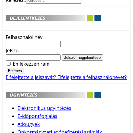
Keresés...
Felhasználói név
Jelszó
Jelszó megjelenítése
Emlékezzen rám
Belépés
Elfelejtette a jelszavát?
Elfelejtette a felhasználónevét?
Elektronikus ügyintézés
E-időpontfoglalás
Adóügyek
Önkormányzati adóbefizetési számlák