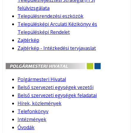
Településfejlesztési Stratégia (ITS)
felülvizsgálata
Településrendezési eszközök
Településképi Arculati Kézikönyv és
Településképi Rendelet
Zajtérkép
Zajtérkép - Intézkedési tervjavaslat
Polgármesteri Hivatal
Belső szervezeti egységek vezetői
Belső szervezeti egységek feladatai
Hírek, közlemények
Telefonkönyv
Intézmények
Óvodák