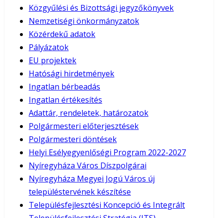
Közgyűlési és Bizottsági jegyzőkönyvek
Nemzetiségi önkormányzatok
Közérdekű adatok
Pályázatok
EU projektek
Hatósági hirdetmények
Ingatlan bérbeadás
Ingatlan értékesítés
Adattár, rendeletek, határozatok
Polgármesteri előterjesztések
Polgármesteri döntések
Helyi Esélyegyenlőségi Program 2022-2027
Nyíregyháza Város Díszpolgárai
Nyíregyháza Megyei Jogú Város új
településtervének készítése
Településfejlesztési Koncepció és Integrált