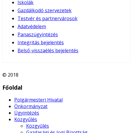
Iskolák
Gazdálkodó szervezetek
Testvér és partnervárosok
Adatvédelem
Panaszügyintézés
Integritás bejelentés
Belső-visszaélés bejelentés
© 2018
Főoldal
Polgármesteri Hivatal
Önkormányzat
Ügyintézés
Közgyűlés
Közgyűlés
Gazdasági és Jogi Bizottság