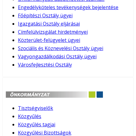
Engedélyköteles tevékenységek bejelentése
Főépítészi Osztály ügyei
Igazgatási Osztály eljárásai
Címfelülvizsgálat hirdetményei
Közterület-felügyelet ügyei
Szociális és Köznevelési Osztály ügyei
Vagyongazdálkodási Osztály ügyei
Városfejlesztési Osztály
Tisztségviselők
Közgyűlés
Közgyűlés tagjai
Közgyűlési Bizottságok