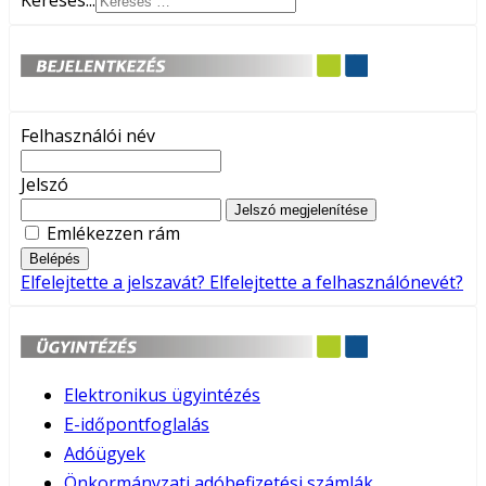
Keresés...
Felhasználói név
Jelszó
Jelszó megjelenítése
Emlékezzen rám
Belépés
Elfelejtette a jelszavát?
Elfelejtette a felhasználónevét?
Elektronikus ügyintézés
E-időpontfoglalás
Adóügyek
Önkormányzati adóbefizetési számlák