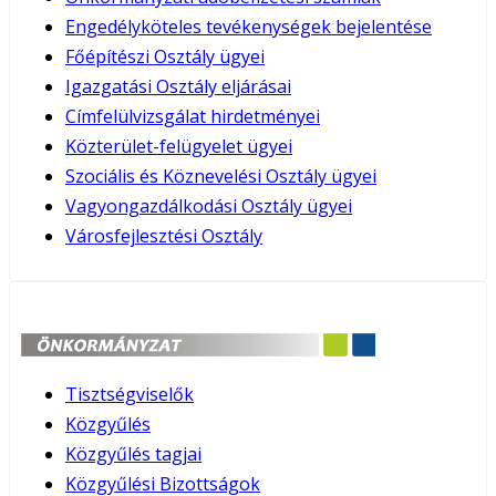
Engedélyköteles tevékenységek bejelentése
Főépítészi Osztály ügyei
Igazgatási Osztály eljárásai
Címfelülvizsgálat hirdetményei
Közterület-felügyelet ügyei
Szociális és Köznevelési Osztály ügyei
Vagyongazdálkodási Osztály ügyei
Városfejlesztési Osztály
Tisztségviselők
Közgyűlés
Közgyűlés tagjai
Közgyűlési Bizottságok