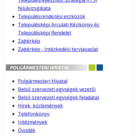
Településfejlesztési Stratégia (ITS)
felülvizsgálata
Településrendezési eszközök
Településképi Arculati Kézikönyv és
Településképi Rendelet
Zajtérkép
Zajtérkép - Intézkedési tervjavaslat
Polgármesteri Hivatal
Belső szervezeti egységek vezetői
Belső szervezeti egységek feladatai
Hírek, közlemények
Telefonkönyv
Intézmények
Óvodák