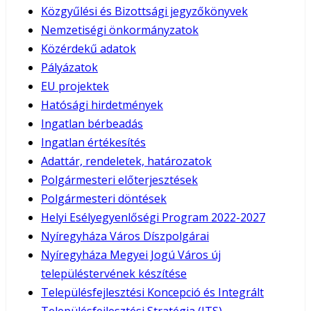
Közgyűlési és Bizottsági jegyzőkönyvek
Nemzetiségi önkormányzatok
Közérdekű adatok
Pályázatok
EU projektek
Hatósági hirdetmények
Ingatlan bérbeadás
Ingatlan értékesítés
Adattár, rendeletek, határozatok
Polgármesteri előterjesztések
Polgármesteri döntések
Helyi Esélyegyenlőségi Program 2022-2027
Nyíregyháza Város Díszpolgárai
Nyíregyháza Megyei Jogú Város új
településtervének készítése
Településfejlesztési Koncepció és Integrált