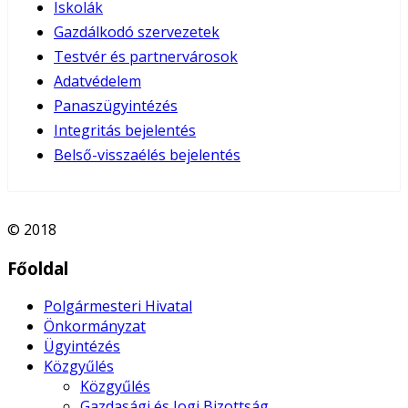
Iskolák
Gazdálkodó szervezetek
Testvér és partnervárosok
Adatvédelem
Panaszügyintézés
Integritás bejelentés
Belső-visszaélés bejelentés
© 2018
Főoldal
Polgármesteri Hivatal
Önkormányzat
Ügyintézés
Közgyűlés
Közgyűlés
Gazdasági és Jogi Bizottság