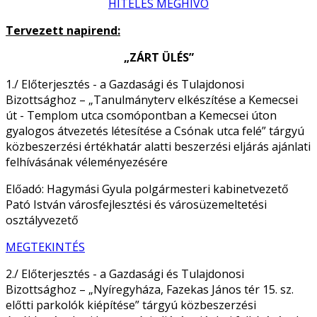
HITELES MEGHÍVÓ
Tervezett napirend:
„ZÁRT ÜLÉS”
1./ Előterjesztés - a Gazdasági és Tulajdonosi
Bizottsághoz – „Tanulmányterv elkészítése a Kemecsei
út - Templom utca csomópontban a Kemecsei úton
gyalogos átvezetés létesítése a Csónak utca felé” tárgyú
közbeszerzési értékhatár alatti beszerzési eljárás ajánlati
felhívásának véleményezésére
Előadó: Hagymási Gyula polgármesteri kabinetvezető
Pató István városfejlesztési és városüzemeltetési
osztályvezető
MEGTEKINTÉS
2./ Előterjesztés - a Gazdasági és Tulajdonosi
Bizottsághoz – „Nyíregyháza, Fazekas János tér 15. sz.
előtti parkolók kiépítése” tárgyú közbeszerzési