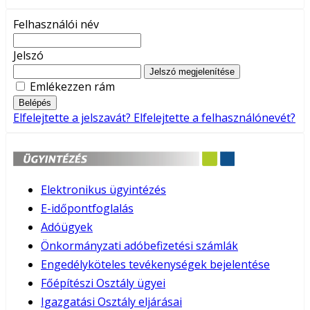
Felhasználói név
Jelszó
Jelszó megjelenítése
Emlékezzen rám
Belépés
Elfelejtette a jelszavát?
Elfelejtette a felhasználónevét?
Elektronikus ügyintézés
E-időpontfoglalás
Adóügyek
Önkormányzati adóbefizetési számlák
Engedélyköteles tevékenységek bejelentése
Főépítészi Osztály ügyei
Igazgatási Osztály eljárásai