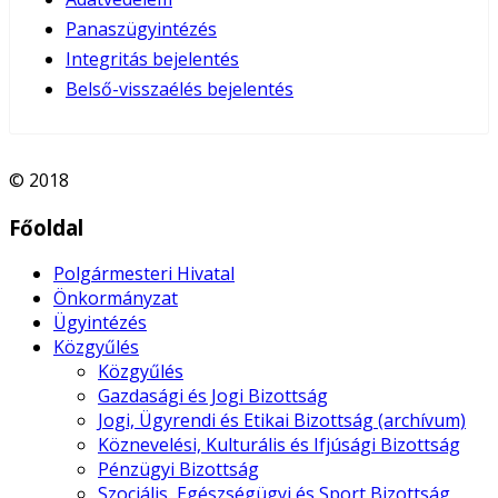
Panaszügyintézés
Integritás bejelentés
Belső-visszaélés bejelentés
© 2018
Főoldal
Polgármesteri Hivatal
Önkormányzat
Ügyintézés
Közgyűlés
Közgyűlés
Gazdasági és Jogi Bizottság
Jogi, Ügyrendi és Etikai Bizottság (archívum)
Köznevelési, Kulturális és Ifjúsági Bizottság
Pénzügyi Bizottság
Szociális, Egészségügyi és Sport Bizottság