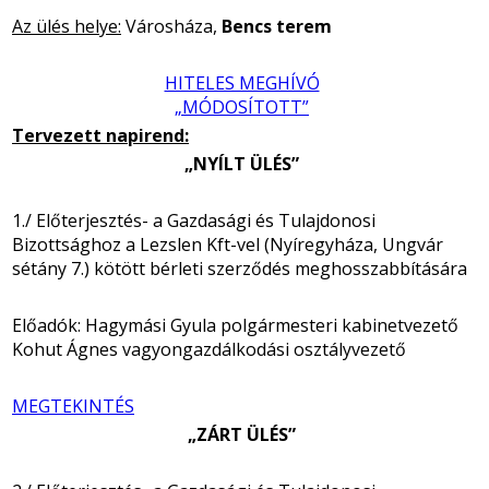
Az ülés helye:
Városháza,
Bencs terem
HITELES MEGHÍVÓ
„MÓDOSÍTOTT”
Tervezett napirend:
„NYÍLT ÜLÉS”
1./ Előterjesztés- a Gazdasági és Tulajdonosi
Bizottsághoz a Lezslen Kft-vel (Nyíregyháza, Ungvár
sétány 7.) kötött bérleti szerződés meghosszabbítására
Előadók: Hagymási Gyula polgármesteri kabinetvezető
Kohut Ágnes vagyongazdálkodási osztályvezető
MEGTEKINTÉS
„ZÁRT ÜLÉS”