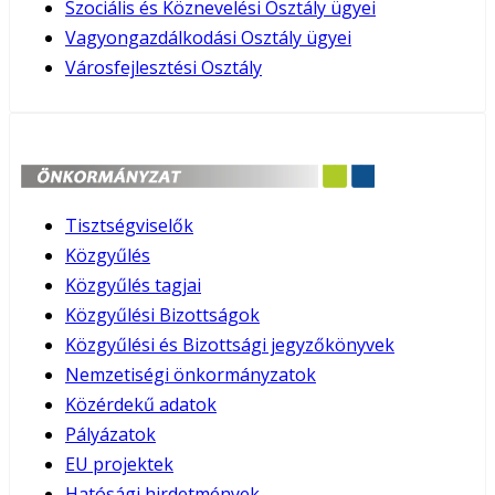
Szociális és Köznevelési Osztály ügyei
Vagyongazdálkodási Osztály ügyei
Városfejlesztési Osztály
Tisztségviselők
Közgyűlés
Közgyűlés tagjai
Közgyűlési Bizottságok
Közgyűlési és Bizottsági jegyzőkönyvek
Nemzetiségi önkormányzatok
Közérdekű adatok
Pályázatok
EU projektek
Hatósági hirdetmények