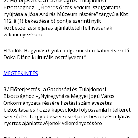
2./ Előterjesztés- a Gazdasági és Tulajdonosi
Bizottsághoz –„Élőerős őrzés-védelmi szolgáltatás
nyújtása a Jósa András Múzeum részére” tárgyú a Kbt.
112. § (1) bekezdése b) pontja szerinti nyílt
közbeszerzési eljárás ajánlattételi felhívásának
véleményezésére
Előadók: Hagymási Gyula polgármesteri kabinetvezető
Doka Diána kulturális osztályvezető
MEGTEKINTÉS
3./ Előterjesztés- a Gazdasági és Tulajdonosi
Bizottsághoz –„Nyíregyháza Megyei Jogú Város
Önkormányzata részére fizetési számlavezetés
biztosítása és hozzá kapcsolódó folyószámla hitelkeret
szerződés” tárgyú beszerzési eljárás beszerzési eljárás
nyertes ajánlattevőjének véleményezésére