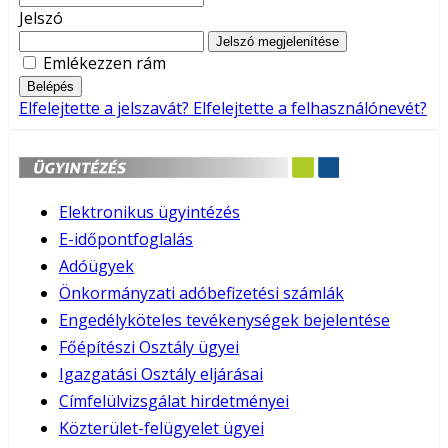
Jelszó
Jelszó megjelenítése
Emlékezzen rám
Belépés
Elfelejtette a jelszavát?
Elfelejtette a felhasználónevét?
Elektronikus ügyintézés
E-időpontfoglalás
Adóügyek
Önkormányzati adóbefizetési számlák
Engedélyköteles tevékenységek bejelentése
Főépítészi Osztály ügyei
Igazgatási Osztály eljárásai
Címfelülvizsgálat hirdetményei
Közterület-felügyelet ügyei