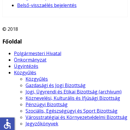
Belső-visszaélés bejelentés
© 2018
Főoldal
Polgármesteri Hivatal
Önkormányzat
Ügyintézés
Közgyűlés
Közgyűlés
Gazdasági és Jogi Bizottság
Jogi, Ügyrendi és Etikai Bizottság (archívum)
Köznevelési, Kulturális és Ifjúsági Bizottság
Pénzügyi Bizottság
Szociális, Egészségügyi és Sport Bizottság
Városstratégiai és Környezetvédelmi Bizottság
accessible
Jegyzőkönyvek