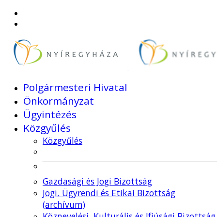
Polgármesteri Hivatal
Önkormányzat
Ügyintézés
Közgyűlés
Közgyűlés
Gazdasági és Jogi Bizottság
Jogi, Ügyrendi és Etikai Bizottság
(archívum)
Köznevelési, Kulturális és Ifjúsági Bizottság