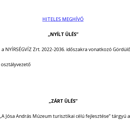
HITELES MEGHÍVÓ
„NYÍLT ÜLÉS”
– a NYÍRSÉGVÍZ Zrt. 2022-2036. időszakra vonatkozó Gördülő
i osztályvezető
„ZÁRT ÜLÉS”
 Jósa András Múzeum turisztikai célú fejlesztése” tárgyú a K