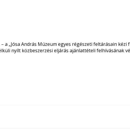
oz – a „Jósa András Múzeum egyes régészeti feltárásain kéz
élküli nyílt közbeszerzési eljárás ajánlattételi felhívásának