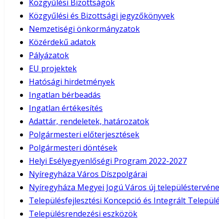
Közgyűlési Bizottságok
Közgyűlési és Bizottsági jegyzőkönyvek
Nemzetiségi önkormányzatok
Közérdekű adatok
Pályázatok
EU projektek
Hatósági hirdetmények
Ingatlan bérbeadás
Ingatlan értékesítés
Adattár, rendeletek, határozatok
Polgármesteri előterjesztések
Polgármesteri döntések
Helyi Esélyegyenlőségi Program 2022-2027
Nyíregyháza Város Díszpolgárai
Nyíregyháza Megyei Jogú Város új településtervéne
Településfejlesztési Koncepció és Integrált Település
Településrendezési eszközök