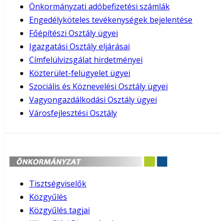
Önkormányzati adóbefizetési számlák
Engedélyköteles tevékenységek bejelentése
Főépítészi Osztály ügyei
Igazgatási Osztály eljárásai
Címfelülvizsgálat hirdetményei
Közterület-felügyelet ügyei
Szociális és Köznevelési Osztály ügyei
Vagyongazdálkodási Osztály ügyei
Városfejlesztési Osztály
Tisztségviselők
Közgyűlés
Közgyűlés tagjai