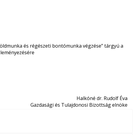
i földmunka és régészeti bontómunka végzése” tárgyú a
 véleményezésére
Halkóné dr. Rudolf Éva
Gazdasági és Tulajdonosi Bizottság elnöke