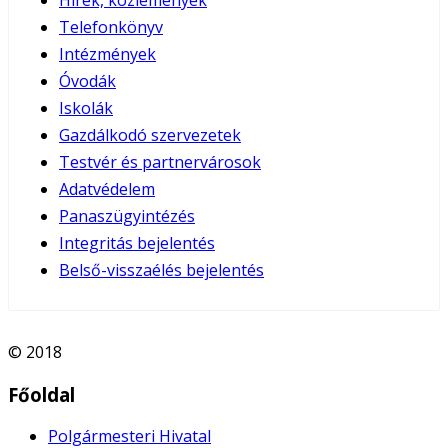
Telefonkönyv
Intézmények
Óvodák
Iskolák
Gazdálkodó szervezetek
Testvér és partnervárosok
Adatvédelem
Panaszügyintézés
Integritás bejelentés
Belső-visszaélés bejelentés
© 2018
Főoldal
Polgármesteri Hivatal