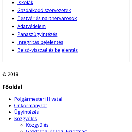
Iskolák
Gazdálkodó szervezetek
Testvér és partnervárosok
Adatvédelem
Panaszügyintézés
Integritás bejelentés
Belső-visszaélés bejelentés
© 2018
Főoldal
Polgármesteri Hivatal
Önkormányzat
Ügyintézés
Közgyűlés
Közgyűlés
Gazdasági és Jogi Bizottság