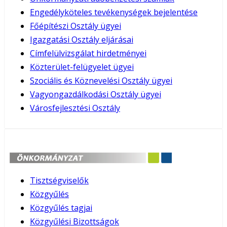
Engedélyköteles tevékenységek bejelentése
Főépítészi Osztály ügyei
Igazgatási Osztály eljárásai
Címfelülvizsgálat hirdetményei
Közterület-felügyelet ügyei
Szociális és Köznevelési Osztály ügyei
Vagyongazdálkodási Osztály ügyei
Városfejlesztési Osztály
Tisztségviselők
Közgyűlés
Közgyűlés tagjai
Közgyűlési Bizottságok