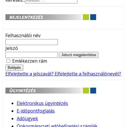
Keresés...
Felhasználói név
Jelszó
Jelszó megjelenítése
Emlékezzen rám
Belépés
Elfelejtette a jelszavát?
Elfelejtette a felhasználónevét?
Elektronikus ügyintézés
E-időpontfoglalás
Adóügyek
Önkormányzati adóbefizetési számlák