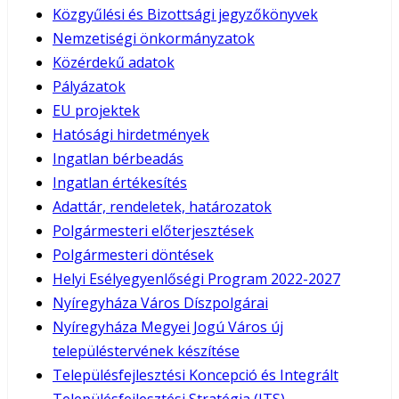
Közgyűlési és Bizottsági jegyzőkönyvek
Nemzetiségi önkormányzatok
Közérdekű adatok
Pályázatok
EU projektek
Hatósági hirdetmények
Ingatlan bérbeadás
Ingatlan értékesítés
Adattár, rendeletek, határozatok
Polgármesteri előterjesztések
Polgármesteri döntések
Helyi Esélyegyenlőségi Program 2022-2027
Nyíregyháza Város Díszpolgárai
Nyíregyháza Megyei Jogú Város új
településtervének készítése
Településfejlesztési Koncepció és Integrált