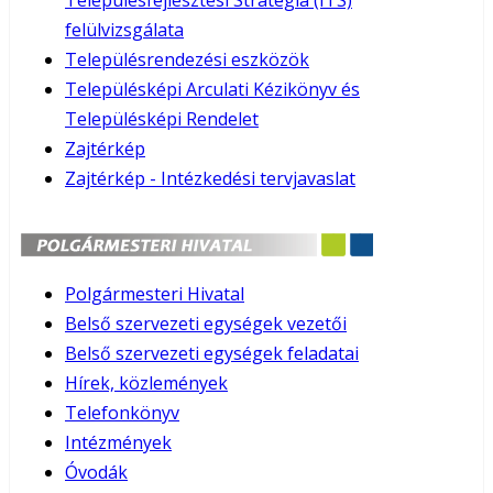
Településfejlesztési Stratégia (ITS)
felülvizsgálata
Településrendezési eszközök
Településképi Arculati Kézikönyv és
Településképi Rendelet
Zajtérkép
Zajtérkép - Intézkedési tervjavaslat
Polgármesteri Hivatal
Belső szervezeti egységek vezetői
Belső szervezeti egységek feladatai
Hírek, közlemények
Telefonkönyv
Intézmények
Óvodák