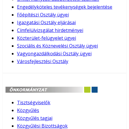
Engedélyköteles tevékenységek bejelentése
Főépítészi Osztály ügyei
Igazgatási Osztály eljárásai
Címfelülvizsgálat hirdetményei
Közterület-felügyelet ügyei
Szociális és Köznevelési Osztály ügyei
Vagyongazdálkodási Osztály ügyei
Városfejlesztési Osztály
Tisztségviselők
Közgyűlés
Közgyűlés tagjai
Közgyűlési Bizottságok