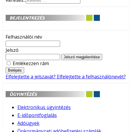
Keresés...
Felhasználói név
Jelszó
Jelszó megjelenítése
Emlékezzen rám
Belépés
Elfelejtette a jelszavát?
Elfelejtette a felhasználónevét?
Elektronikus ügyintézés
E-időpontfoglalás
Adóügyek
Önkormányzati adóbefizetési számlák