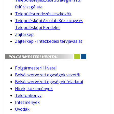
Településfejlesztési Stratégia (ITS)
felülvizsgálata
Településrendezési eszközök
Településképi Arculati Kézikönyv és
Településképi Rendelet
Zajtérkép
Zajtérkép - Intézkedési tervjavaslat
Polgármesteri Hivatal
Belső szervezeti egységek vezetői
Belső szervezeti egységek feladatai
Hírek, közlemények
Telefonkönyv
Intézmények
Óvodák