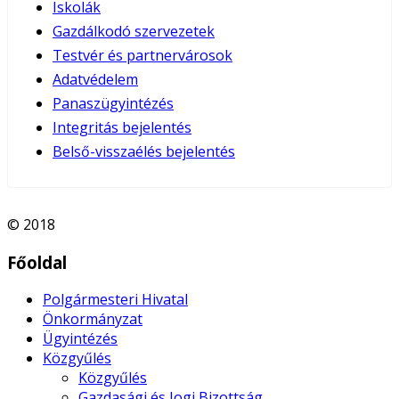
Iskolák
Gazdálkodó szervezetek
Testvér és partnervárosok
Adatvédelem
Panaszügyintézés
Integritás bejelentés
Belső-visszaélés bejelentés
© 2018
Főoldal
Polgármesteri Hivatal
Önkormányzat
Ügyintézés
Közgyűlés
Közgyűlés
Gazdasági és Jogi Bizottság