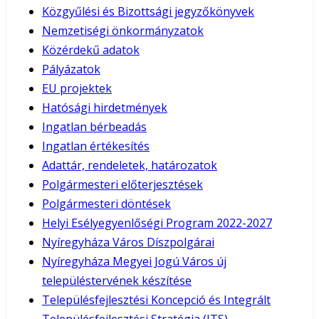
Közgyűlési és Bizottsági jegyzőkönyvek
Nemzetiségi önkormányzatok
Közérdekű adatok
Pályázatok
EU projektek
Hatósági hirdetmények
Ingatlan bérbeadás
Ingatlan értékesítés
Adattár, rendeletek, határozatok
Polgármesteri előterjesztések
Polgármesteri döntések
Helyi Esélyegyenlőségi Program 2022-2027
Nyíregyháza Város Díszpolgárai
Nyíregyháza Megyei Jogú Város új
településtervének készítése
Településfejlesztési Koncepció és Integrált