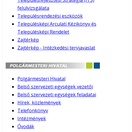
Településfejlesztési Stratégia (ITS)
felülvizsgálata
Településrendezési eszközök
Településképi Arculati Kézikönyv és
Településképi Rendelet
Zajtérkép
Zajtérkép - Intézkedési tervjavaslat
Polgármesteri Hivatal
Belső szervezeti egységek vezetői
Belső szervezeti egységek feladatai
Hírek, közlemények
Telefonkönyv
Intézmények
Óvodák