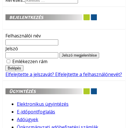
Keresés...
Felhasználói név
Jelszó
Jelszó megjelenítése
Emlékezzen rám
Belépés
Elfelejtette a jelszavát?
Elfelejtette a felhasználónevét?
Elektronikus ügyintézés
E-időpontfoglalás
Adóügyek
Önkormányzati adóbefizetési számlák