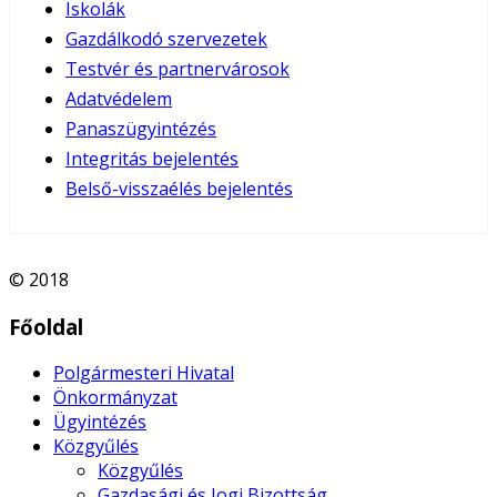
Iskolák
Gazdálkodó szervezetek
Testvér és partnervárosok
Adatvédelem
Panaszügyintézés
Integritás bejelentés
Belső-visszaélés bejelentés
© 2018
Főoldal
Polgármesteri Hivatal
Önkormányzat
Ügyintézés
Közgyűlés
Közgyűlés
Gazdasági és Jogi Bizottság