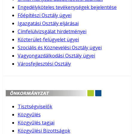
Engedélyköteles tevékenységek bejelentése
Főépítészi Osztály ügyei
Igazgatási Osztály eljárásai
Címfelülvizsgálat hirdetményei
Közterület-felügyelet ügyei
Szociális és Köznevelési Osztály ügyei
Vagyongazdálkodási Osztály ügyei
Városfejlesztési Osztály
Tisztségviselők
Közgyűlés
Közgyűlés tagjai
Közgyűlési Bizottságok