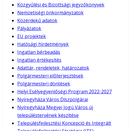
Közgyűlési és Bizottsági jegyzőkönyvek
Nemzetiségi önkormányzatok
Közérdekű adatok
Pályázatok
EU projektek
Hatósági hirdetmények
Ingatlan bérbeadás
Ingatlan értékesítés
Adattár, rendeletek, határozatok
Polgármesteri előterjesztések
Polgármesteri döntések
Helyi Esélyegyenlőségi Program 2022-2027
Nyíregyháza Város Díszpolgárai
Nyíregyháza Megyei Jogú Város új
településtervének készítése
Településfejlesztési Koncepció és Integrált