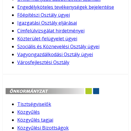
Engedélyköteles tevékenységek bejelentése
Főépítészi Osztály ügyei
Igazgatási Osztály eljárásai
Címfelülvizsgálat hirdetményei
Közterület-felügyelet ügyei
Szociális és Köznevelési Osztály ügyei
Vagyongazdálkodási Osztály ügyei
Városfejlesztési Osztály
Tisztségviselők
Közgyűlés
Közgyűlés tagjai
Közgyűlési Bizottságok