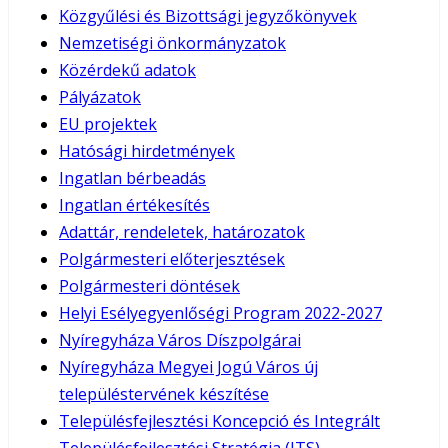
Közgyűlési és Bizottsági jegyzőkönyvek
Nemzetiségi önkormányzatok
Közérdekű adatok
Pályázatok
EU projektek
Hatósági hirdetmények
Ingatlan bérbeadás
Ingatlan értékesítés
Adattár, rendeletek, határozatok
Polgármesteri előterjesztések
Polgármesteri döntések
Helyi Esélyegyenlőségi Program 2022-2027
Nyíregyháza Város Díszpolgárai
Nyíregyháza Megyei Jogú Város új
településtervének készítése
Településfejlesztési Koncepció és Integrált