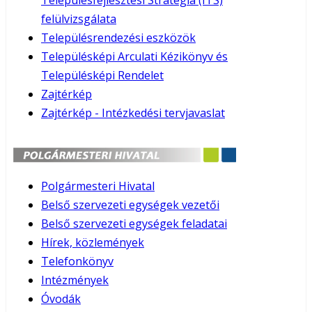
Településfejlesztési Stratégia (ITS)
felülvizsgálata
Településrendezési eszközök
Településképi Arculati Kézikönyv és
Településképi Rendelet
Zajtérkép
Zajtérkép - Intézkedési tervjavaslat
Polgármesteri Hivatal
Belső szervezeti egységek vezetői
Belső szervezeti egységek feladatai
Hírek, közlemények
Telefonkönyv
Intézmények
Óvodák