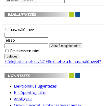
Keresés...
Felhasználói név
Jelszó
Jelszó megjelenítése
Emlékezzen rám
Belépés
Elfelejtette a jelszavát?
Elfelejtette a felhasználónevét?
Elektronikus ügyintézés
E-időpontfoglalás
Adóügyek
Önkormányzati adóbefizetési számlák