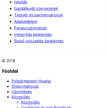
Iskolák
Gazdálkodó szervezetek
Testvér és partnervárosok
Adatvédelem
Panaszügyintézés
Integritás bejelentés
Belső-visszaélés bejelentés
© 2018
Főoldal
Polgármesteri Hivatal
Önkormányzat
Ügyintézés
Közgyűlés
Közgyűlés
Gazdasági és Jogi Bizottság