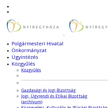
Polgármesteri Hivatal
Önkormányzat
Ügyintézés
Közgyűlés
Közgyűlés
Gazdasági és Jogi Bizottság
Jogi, Ügyrendi és Etikai Bizottság
(archívum)
Köznevelési, Kulturális és Ifjúsági Bizottság