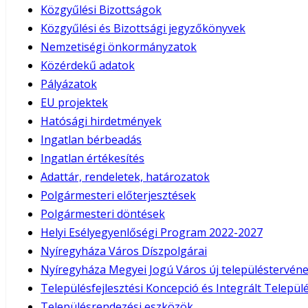
Közgyűlési Bizottságok
Közgyűlési és Bizottsági jegyzőkönyvek
Nemzetiségi önkormányzatok
Közérdekű adatok
Pályázatok
EU projektek
Hatósági hirdetmények
Ingatlan bérbeadás
Ingatlan értékesítés
Adattár, rendeletek, határozatok
Polgármesteri előterjesztések
Polgármesteri döntések
Helyi Esélyegyenlőségi Program 2022-2027
Nyíregyháza Város Díszpolgárai
Nyíregyháza Megyei Jogú Város új településtervéne
Településfejlesztési Koncepció és Integrált Település
Településrendezési eszközök