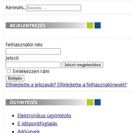
Keresés...
Felhasználói név
Jelszó
Jelszó megjelenítése
Emlékezzen rám
Belépés
Elfelejtette a jelszavát?
Elfelejtette a felhasználónevét?
Elektronikus ügyintézés
E-időpontfoglalás
Adóügyek