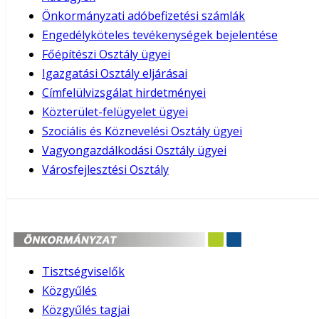
Önkormányzati adóbefizetési számlák
Engedélyköteles tevékenységek bejelentése
Főépítészi Osztály ügyei
Igazgatási Osztály eljárásai
Címfelülvizsgálat hirdetményei
Közterület-felügyelet ügyei
Szociális és Köznevelési Osztály ügyei
Vagyongazdálkodási Osztály ügyei
Városfejlesztési Osztály
Tisztségviselők
Közgyűlés
Közgyűlés tagjai