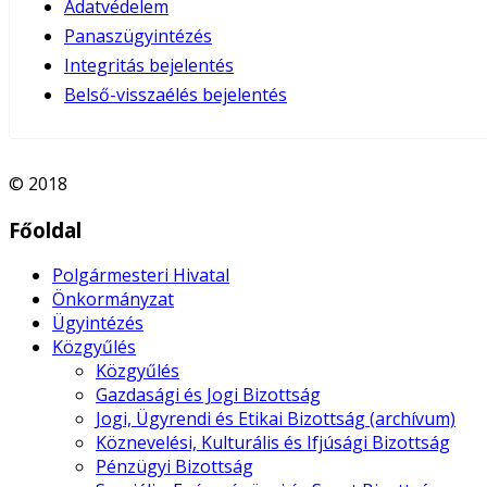
Adatvédelem
Panaszügyintézés
Integritás bejelentés
Belső-visszaélés bejelentés
© 2018
Főoldal
Polgármesteri Hivatal
Önkormányzat
Ügyintézés
Közgyűlés
Közgyűlés
Gazdasági és Jogi Bizottság
Jogi, Ügyrendi és Etikai Bizottság (archívum)
Köznevelési, Kulturális és Ifjúsági Bizottság
Pénzügyi Bizottság