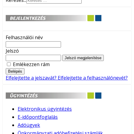
Keresés...
Felhasználói név
Jelszó
Jelszó megjelenítése
Emlékezzen rám
Belépés
Elfelejtette a jelszavát?
Elfelejtette a felhasználónevét?
Elektronikus ügyintézés
E-időpontfoglalás
Adóügyek
Önkormányzati adóbefizetési számlák