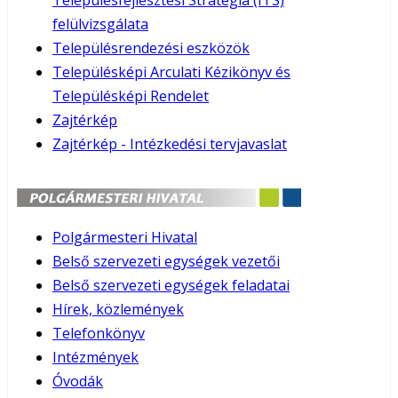
Településfejlesztési Stratégia (ITS)
felülvizsgálata
Településrendezési eszközök
Településképi Arculati Kézikönyv és
Településképi Rendelet
Zajtérkép
Zajtérkép - Intézkedési tervjavaslat
Polgármesteri Hivatal
Belső szervezeti egységek vezetői
Belső szervezeti egységek feladatai
Hírek, közlemények
Telefonkönyv
Intézmények
Óvodák