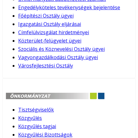
Engedélyköteles tevékenységek bejelentése
Főépítészi Osztály ügyei
Igazgatási Osztály eljárásai
Címfelülvizsgálat hirdetményei
Közterület-felügyelet ügyei
Szociális és Köznevelési Osztály ügyei
Vagyongazdálkodási Osztály ügyei
Városfejlesztési Osztály
Tisztségviselők
Közgyűlés
Közgyűlés tagjai
Közgyűlési Bizottságok