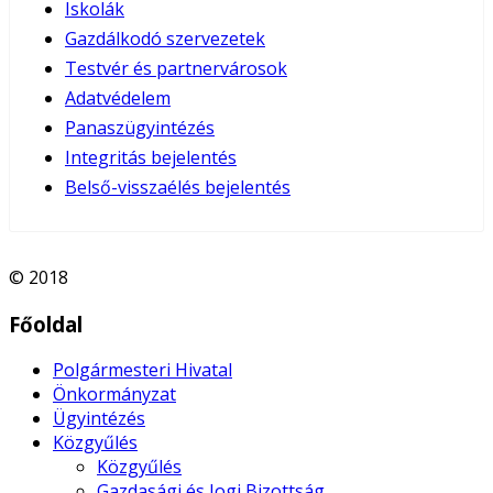
Iskolák
Gazdálkodó szervezetek
Testvér és partnervárosok
Adatvédelem
Panaszügyintézés
Integritás bejelentés
Belső-visszaélés bejelentés
© 2018
Főoldal
Polgármesteri Hivatal
Önkormányzat
Ügyintézés
Közgyűlés
Közgyűlés
Gazdasági és Jogi Bizottság