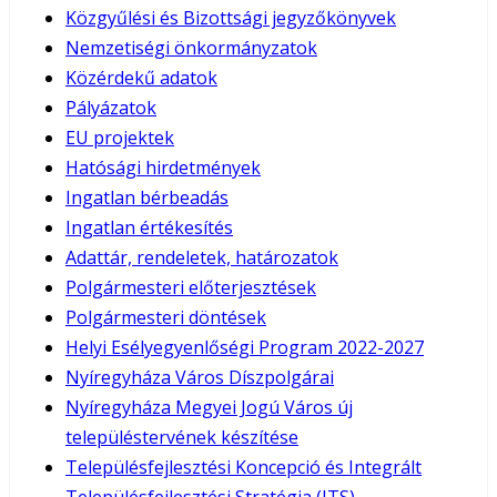
Közgyűlési és Bizottsági jegyzőkönyvek
Nemzetiségi önkormányzatok
Közérdekű adatok
Pályázatok
EU projektek
Hatósági hirdetmények
Ingatlan bérbeadás
Ingatlan értékesítés
Adattár, rendeletek, határozatok
Polgármesteri előterjesztések
Polgármesteri döntések
Helyi Esélyegyenlőségi Program 2022-2027
Nyíregyháza Város Díszpolgárai
Nyíregyháza Megyei Jogú Város új
településtervének készítése
Településfejlesztési Koncepció és Integrált