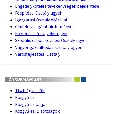
Engedélyköteles tevékenységek bejelentése
Főépítészi Osztály ügyei
Igazgatási Osztály eljárásai
Címfelülvizsgálat hirdetményei
Közterület-felügyelet ügyei
Szociális és Köznevelési Osztály ügyei
Vagyongazdálkodási Osztály ügyei
Városfejlesztési Osztály
Tisztségviselők
Közgyűlés
Közgyűlés tagjai
Közgyűlési Bizottságok