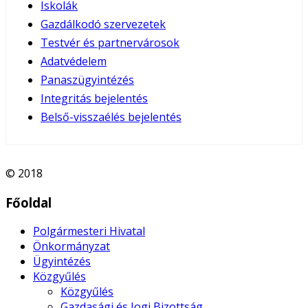
Iskolák
Gazdálkodó szervezetek
Testvér és partnervárosok
Adatvédelem
Panaszügyintézés
Integritás bejelentés
Belső-visszaélés bejelentés
© 2018
Főoldal
Polgármesteri Hivatal
Önkormányzat
Ügyintézés
Közgyűlés
Közgyűlés
Gazdasági és Jogi Bizottság