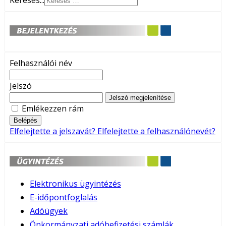
Keresés...
Felhasználói név
Jelszó
Jelszó megjelenítése
Emlékezzen rám
Belépés
Elfelejtette a jelszavát?
Elfelejtette a felhasználónevét?
Elektronikus ügyintézés
E-időpontfoglalás
Adóügyek
Önkormányzati adóbefizetési számlák