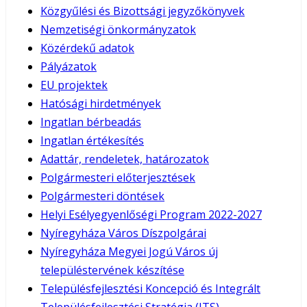
Közgyűlési és Bizottsági jegyzőkönyvek
Nemzetiségi önkormányzatok
Közérdekű adatok
Pályázatok
EU projektek
Hatósági hirdetmények
Ingatlan bérbeadás
Ingatlan értékesítés
Adattár, rendeletek, határozatok
Polgármesteri előterjesztések
Polgármesteri döntések
Helyi Esélyegyenlőségi Program 2022-2027
Nyíregyháza Város Díszpolgárai
Nyíregyháza Megyei Jogú Város új
településtervének készítése
Településfejlesztési Koncepció és Integrált