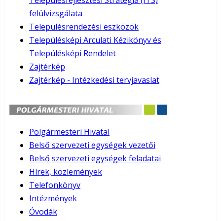
Településfejlesztési Stratégia (ITS)
felülvizsgálata
Településrendezési eszközök
Településképi Arculati Kézikönyv és
Településképi Rendelet
Zajtérkép
Zajtérkép - Intézkedési tervjavaslat
Polgármesteri Hivatal
Belső szervezeti egységek vezetői
Belső szervezeti egységek feladatai
Hírek, közlemények
Telefonkönyv
Intézmények
Óvodák