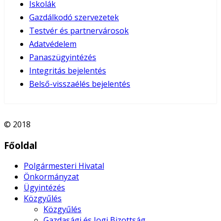
Iskolák
Gazdálkodó szervezetek
Testvér és partnervárosok
Adatvédelem
Panaszügyintézés
Integritás bejelentés
Belső-visszaélés bejelentés
© 2018
Főoldal
Polgármesteri Hivatal
Önkormányzat
Ügyintézés
Közgyűlés
Közgyűlés
Gazdasági és Jogi Bizottság