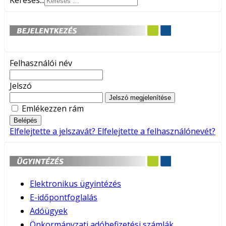
Keresés...
Felhasználói név
Jelszó
Jelszó megjelenítése
Emlékezzen rám
Belépés
Elfelejtette a jelszavát?
Elfelejtette a felhasználónevét?
Elektronikus ügyintézés
E-időpontfoglalás
Adóügyek
Önkormányzati adóbefizetési számlák