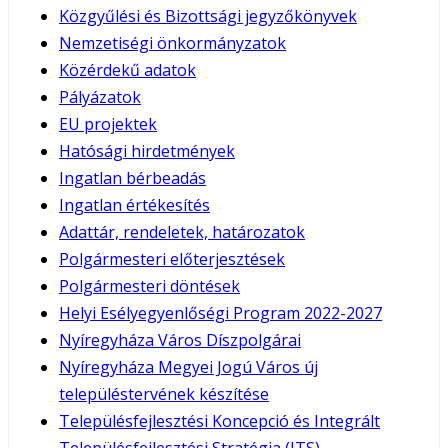
Közgyűlési és Bizottsági jegyzőkönyvek
Nemzetiségi önkormányzatok
Közérdekű adatok
Pályázatok
EU projektek
Hatósági hirdetmények
Ingatlan bérbeadás
Ingatlan értékesítés
Adattár, rendeletek, határozatok
Polgármesteri előterjesztések
Polgármesteri döntések
Helyi Esélyegyenlőségi Program 2022-2027
Nyíregyháza Város Díszpolgárai
Nyíregyháza Megyei Jogú Város új
településtervének készítése
Településfejlesztési Koncepció és Integrált