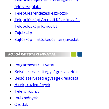
Településfejlesztési Stratégia (ITS)
felülvizsgálata
Településrendezési eszközök
Településképi Arculati Kézikönyv és
Településképi Rendelet
Zajtérkép
Zajtérkép - Intézkedési tervjavaslat
Polgármesteri Hivatal
Belső szervezeti egységek vezetői
Belső szervezeti egységek feladatai
Hírek, közlemények
Telefonkönyv
Intézmények
Óvodák