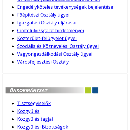
Engedélyköteles tevékenységek bejelentése
Főépítészi Osztály ügyei
Igazgatási Osztály eljárásai
Címfelülvizsgálat hirdetményei
Közterület-felügyelet ügyei
Szociális és Köznevelési Osztály ügyei
Vagyongazdálkodási Osztály ügyei
Városfejlesztési Osztály
Tisztségviselők
Közgyűlés
Közgyűlés tagjai
Közgyűlési Bizottságok