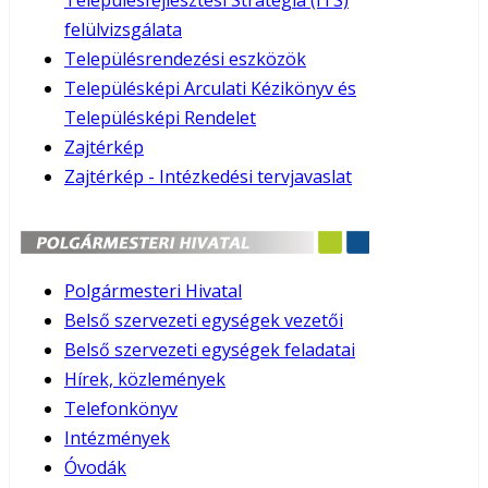
Településfejlesztési Stratégia (ITS)
felülvizsgálata
Településrendezési eszközök
Településképi Arculati Kézikönyv és
Településképi Rendelet
Zajtérkép
Zajtérkép - Intézkedési tervjavaslat
Polgármesteri Hivatal
Belső szervezeti egységek vezetői
Belső szervezeti egységek feladatai
Hírek, közlemények
Telefonkönyv
Intézmények
Óvodák