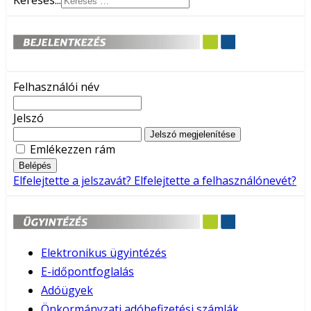
Keresés...
Felhasználói név
Jelszó
Jelszó megjelenítése
Emlékezzen rám
Belépés
Elfelejtette a jelszavát?
Elfelejtette a felhasználónevét?
Elektronikus ügyintézés
E-időpontfoglalás
Adóügyek
Önkormányzati adóbefizetési számlák