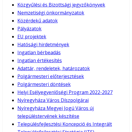
Közgyűlési és Bizottsági jegyzőkönyvek
Nemzetiségi önkormányzatok
Közérdekű adatok
Pályázatok
EU projektek
Hatósági hirdetmények
Ingatlan bérbeadás
Ingatlan értékesítés
Adattár, rendeletek, határozatok
Polgármesteri előterjesztések
Polgármesteri döntések
Helyi Esélyegyenlőségi Program 2022-2027
Nyíregyháza Város Díszpolgárai
Nyíregyháza Megyei Jogú Város új
településtervének készítése
Településfejlesztési Koncepció és Integrált