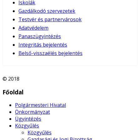
Iskolák
Gazdálkodó szervezetek
Testvér és partnervárosok
Adatvédelem
Panaszügyintézés
Integritás bejelentés
Belső-visszaélés bejelentés
© 2018
Főoldal
Polgármesteri Hivatal
Önkormányzat
Ügyintézés
Közgyűlés
Közgyűlés
Gazdasági és Jogi Bizottság