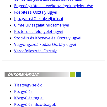
Engedélyköteles tevékenységek bejelentése
Főépítészi Osztály ügyei
Igazgatási Osztály eljárásai
Címfelülvizsgálat hirdetményei
Közterület-felügyelet ügyei
Szociális és Köznevelési Osztály ügyei
Vagyongazdálkodási Osztály ügyei
Városfejlesztési Osztály
Tisztségviselők
Közgyűlés
Közgyűlés tagjai
Közgyűlési Bizottságok