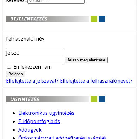
Keresés...
Felhasználói név
Jelszó
Jelszó megjelenítése
Emlékezzen rám
Belépés
Elfelejtette a jelszavát?
Elfelejtette a felhasználónevét?
Elektronikus ügyintézés
E-időpontfoglalás
Adóügyek
Önkormányzati adóbefizetési számlák