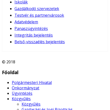
Iskolák
Gazdálkodó szervezetek
Testvér és partnervárosok
Adatvédelem
Panaszügyintézés
Integritás bejelentés
Belső-visszaélés bejelentés
© 2018
Főoldal
Polgármesteri Hivatal
Önkormányzat
Ügyintézés
Közgyűlés
Közgyűlés
Gazdasági és Jogi Bizottság