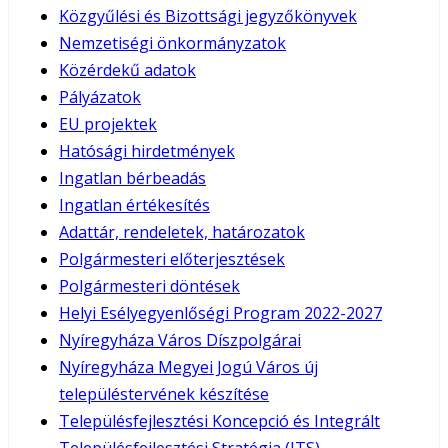
Közgyűlési és Bizottsági jegyzőkönyvek
Nemzetiségi önkormányzatok
Közérdekű adatok
Pályázatok
EU projektek
Hatósági hirdetmények
Ingatlan bérbeadás
Ingatlan értékesítés
Adattár, rendeletek, határozatok
Polgármesteri előterjesztések
Polgármesteri döntések
Helyi Esélyegyenlőségi Program 2022-2027
Nyíregyháza Város Díszpolgárai
Nyíregyháza Megyei Jogú Város új
településtervének készítése
Településfejlesztési Koncepció és Integrált