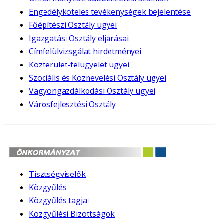
Engedélyköteles tevékenységek bejelentése
Főépítészi Osztály ügyei
Igazgatási Osztály eljárásai
Címfelülvizsgálat hirdetményei
Közterület-felügyelet ügyei
Szociális és Köznevelési Osztály ügyei
Vagyongazdálkodási Osztály ügyei
Városfejlesztési Osztály
Tisztségviselők
Közgyűlés
Közgyűlés tagjai
Közgyűlési Bizottságok