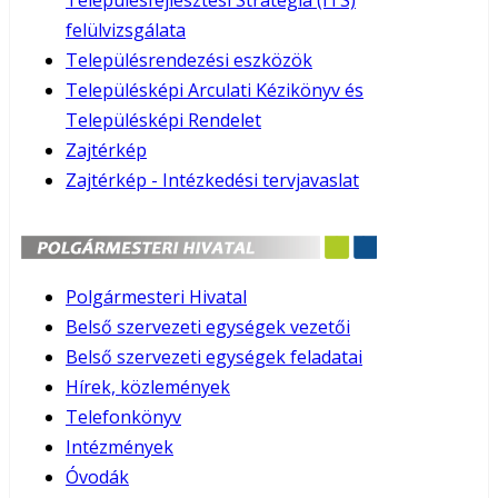
Településfejlesztési Stratégia (ITS)
felülvizsgálata
Településrendezési eszközök
Településképi Arculati Kézikönyv és
Településképi Rendelet
Zajtérkép
Zajtérkép - Intézkedési tervjavaslat
Polgármesteri Hivatal
Belső szervezeti egységek vezetői
Belső szervezeti egységek feladatai
Hírek, közlemények
Telefonkönyv
Intézmények
Óvodák