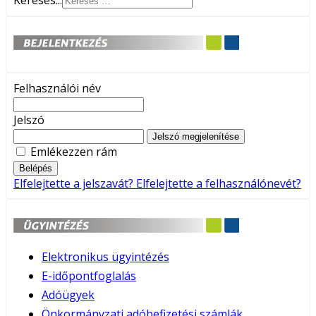
Keresés...
Felhasználói név
Jelszó
Jelszó megjelenítése
Emlékezzen rám
Belépés
Elfelejtette a jelszavát?
Elfelejtette a felhasználónevét?
Elektronikus ügyintézés
E-időpontfoglalás
Adóügyek
Önkormányzati adóbefizetési számlák