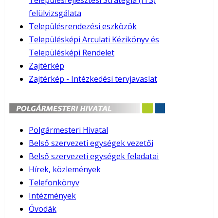
Településfejlesztési Stratégia (ITS)
felülvizsgálata
Településrendezési eszközök
Településképi Arculati Kézikönyv és
Településképi Rendelet
Zajtérkép
Zajtérkép - Intézkedési tervjavaslat
Polgármesteri Hivatal
Belső szervezeti egységek vezetői
Belső szervezeti egységek feladatai
Hírek, közlemények
Telefonkönyv
Intézmények
Óvodák