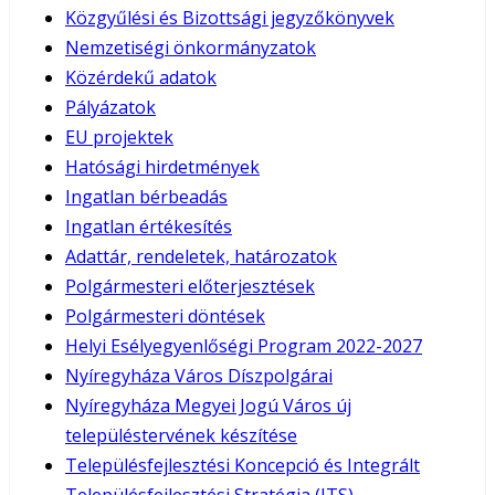
Közgyűlési és Bizottsági jegyzőkönyvek
Nemzetiségi önkormányzatok
Közérdekű adatok
Pályázatok
EU projektek
Hatósági hirdetmények
Ingatlan bérbeadás
Ingatlan értékesítés
Adattár, rendeletek, határozatok
Polgármesteri előterjesztések
Polgármesteri döntések
Helyi Esélyegyenlőségi Program 2022-2027
Nyíregyháza Város Díszpolgárai
Nyíregyháza Megyei Jogú Város új
településtervének készítése
Településfejlesztési Koncepció és Integrált