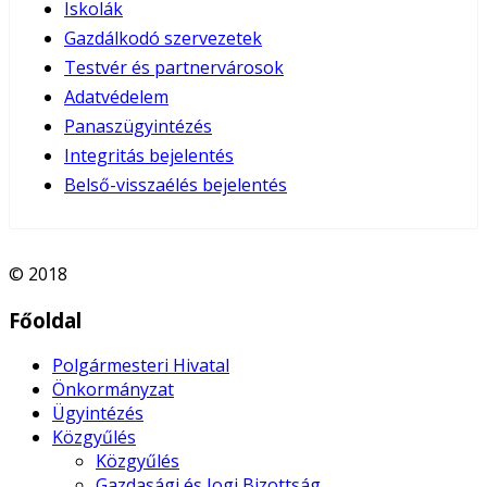
Iskolák
Gazdálkodó szervezetek
Testvér és partnervárosok
Adatvédelem
Panaszügyintézés
Integritás bejelentés
Belső-visszaélés bejelentés
© 2018
Főoldal
Polgármesteri Hivatal
Önkormányzat
Ügyintézés
Közgyűlés
Közgyűlés
Gazdasági és Jogi Bizottság