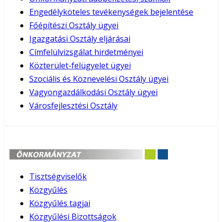
Engedélyköteles tevékenységek bejelentése
Főépítészi Osztály ügyei
Igazgatási Osztály eljárásai
Címfelülvizsgálat hirdetményei
Közterület-felügyelet ügyei
Szociális és Köznevelési Osztály ügyei
Vagyongazdálkodási Osztály ügyei
Városfejlesztési Osztály
Tisztségviselők
Közgyűlés
Közgyűlés tagjai
Közgyűlési Bizottságok