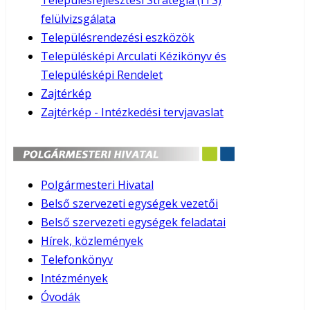
Településfejlesztési Stratégia (ITS)
felülvizsgálata
Településrendezési eszközök
Településképi Arculati Kézikönyv és
Településképi Rendelet
Zajtérkép
Zajtérkép - Intézkedési tervjavaslat
Polgármesteri Hivatal
Belső szervezeti egységek vezetői
Belső szervezeti egységek feladatai
Hírek, közlemények
Telefonkönyv
Intézmények
Óvodák