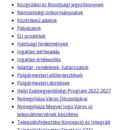
Közgyűlési és Bizottsági jegyzőkönyvek
Nemzetiségi önkormányzatok
Közérdekű adatok
Pályázatok
EU projektek
Hatósági hirdetmények
Ingatlan bérbeadás
Ingatlan értékesítés
Adattár, rendeletek, határozatok
Polgármesteri előterjesztések
Polgármesteri döntések
Helyi Esélyegyenlőségi Program 2022-2027
Nyíregyháza Város Díszpolgárai
Nyíregyháza Megyei Jogú Város új
településtervének készítése
Településfejlesztési Koncepció és Integrált