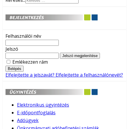
Keresés...
Felhasználói név
Jelszó
Jelszó megjelenítése
Emlékezzen rám
Belépés
Elfelejtette a jelszavát?
Elfelejtette a felhasználónevét?
Elektronikus ügyintézés
E-időpontfoglalás
Adóügyek
Önkormányzati adóbefizetési számlák