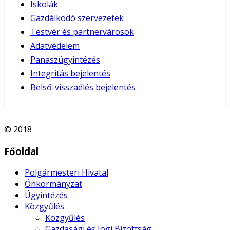
Iskolák
Gazdálkodó szervezetek
Testvér és partnervárosok
Adatvédelem
Panaszügyintézés
Integritás bejelentés
Belső-visszaélés bejelentés
© 2018
Főoldal
Polgármesteri Hivatal
Önkormányzat
Ügyintézés
Közgyűlés
Közgyűlés
Gazdasági és Jogi Bizottság