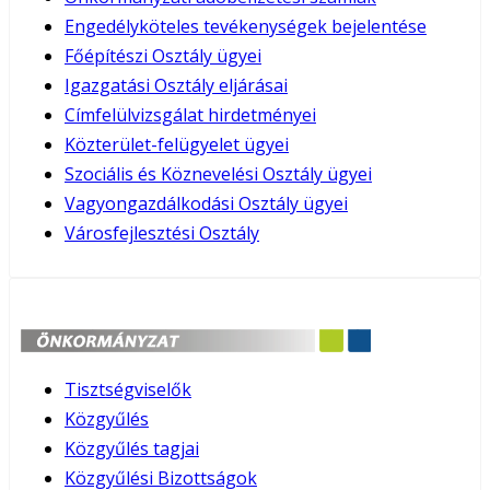
Engedélyköteles tevékenységek bejelentése
Főépítészi Osztály ügyei
Igazgatási Osztály eljárásai
Címfelülvizsgálat hirdetményei
Közterület-felügyelet ügyei
Szociális és Köznevelési Osztály ügyei
Vagyongazdálkodási Osztály ügyei
Városfejlesztési Osztály
Tisztségviselők
Közgyűlés
Közgyűlés tagjai
Közgyűlési Bizottságok