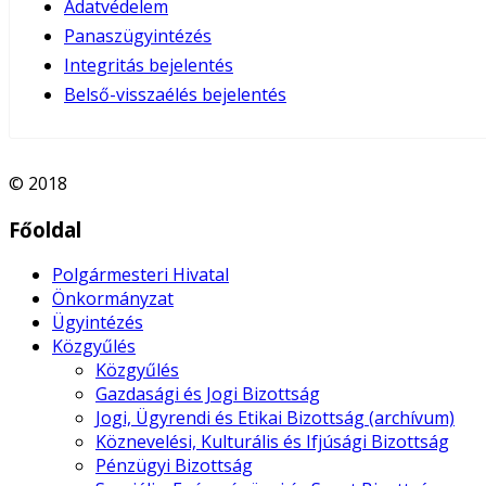
Adatvédelem
Panaszügyintézés
Integritás bejelentés
Belső-visszaélés bejelentés
© 2018
Főoldal
Polgármesteri Hivatal
Önkormányzat
Ügyintézés
Közgyűlés
Közgyűlés
Gazdasági és Jogi Bizottság
Jogi, Ügyrendi és Etikai Bizottság (archívum)
Köznevelési, Kulturális és Ifjúsági Bizottság
Pénzügyi Bizottság