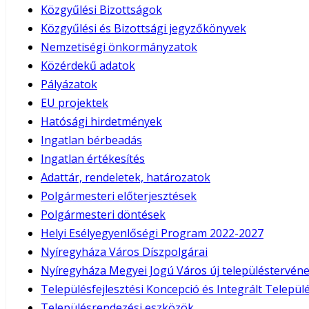
Közgyűlési Bizottságok
Közgyűlési és Bizottsági jegyzőkönyvek
Nemzetiségi önkormányzatok
Közérdekű adatok
Pályázatok
EU projektek
Hatósági hirdetmények
Ingatlan bérbeadás
Ingatlan értékesítés
Adattár, rendeletek, határozatok
Polgármesteri előterjesztések
Polgármesteri döntések
Helyi Esélyegyenlőségi Program 2022-2027
Nyíregyháza Város Díszpolgárai
Nyíregyháza Megyei Jogú Város új településtervéne
Településfejlesztési Koncepció és Integrált Település
Településrendezési eszközök