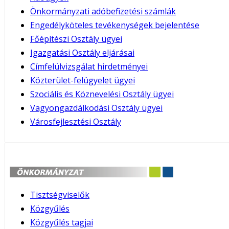
Önkormányzati adóbefizetési számlák
Engedélyköteles tevékenységek bejelentése
Főépítészi Osztály ügyei
Igazgatási Osztály eljárásai
Címfelülvizsgálat hirdetményei
Közterület-felügyelet ügyei
Szociális és Köznevelési Osztály ügyei
Vagyongazdálkodási Osztály ügyei
Városfejlesztési Osztály
Tisztségviselők
Közgyűlés
Közgyűlés tagjai