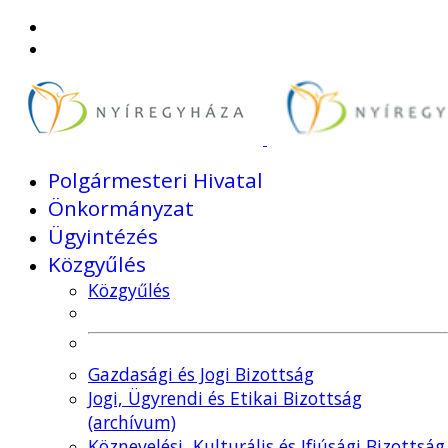
Polgármesteri Hivatal
Önkormányzat
Ügyintézés
Közgyűlés
Közgyűlés
Gazdasági és Jogi Bizottság
Jogi, Ügyrendi és Etikai Bizottság
(archívum)
Köznevelési, Kulturális és Ifjúsági Bizottság