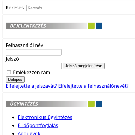
Keresés...
Felhasználói név
Jelszó
Jelszó megjelenítése
Emlékezzen rám
Belépés
Elfelejtette a jelszavát?
Elfelejtette a felhasználónevét?
Elektronikus ügyintézés
E-időpontfoglalás
Adóügyek