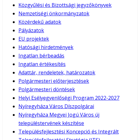
Közgyűlési és Bizottsági jegyzőkönyvek
Nemzetiségi önkormányzatok
Közérdekű adatok
Pályázatok
EU projektek
Hatósági hirdetmények
Ingatlan bérbeadás
Ingatlan értékesítés
Adattár, rendeletek, határozatok
Polgármesteri előterjesztések
Polgármesteri döntések
Helyi Esélyegyenlőségi Program 2022-2027
Nyíregyháza Város Díszpolgárai
Nyíregyháza Megyei Jogú Város új
településtervének készítése
Településfejlesztési Koncepció és Integrált