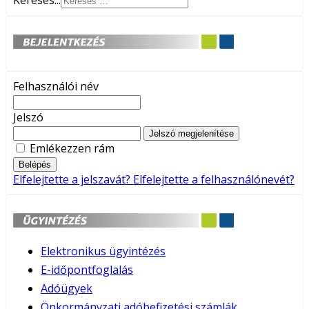
Keresés...
Felhasználói név
Jelszó
Jelszó megjelenítése
Emlékezzen rám
Belépés
Elfelejtette a jelszavát?
Elfelejtette a felhasználónevét?
Elektronikus ügyintézés
E-időpontfoglalás
Adóügyek
Önkormányzati adóbefizetési számlák