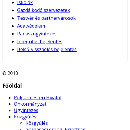
Iskolák
Gazdálkodó szervezetek
Testvér és partnervárosok
Adatvédelem
Panaszügyintézés
Integritás bejelentés
Belső-visszaélés bejelentés
© 2018
Főoldal
Polgármesteri Hivatal
Önkormányzat
Ügyintézés
Közgyűlés
Közgyűlés
Gazdasági és Jogi Bizottság