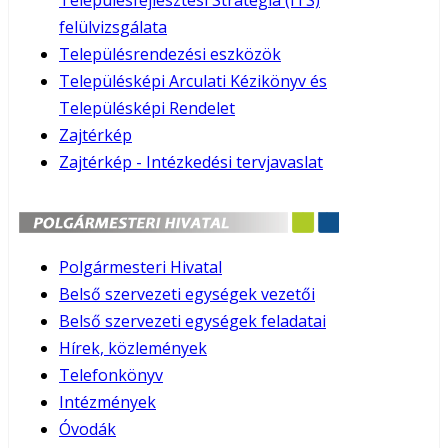
Településfejlesztési Stratégia (ITS)
felülvizsgálata
Településrendezési eszközök
Településképi Arculati Kézikönyv és
Településképi Rendelet
Zajtérkép
Zajtérkép - Intézkedési tervjavaslat
Polgármesteri Hivatal
Belső szervezeti egységek vezetői
Belső szervezeti egységek feladatai
Hírek, közlemények
Telefonkönyv
Intézmények
Óvodák