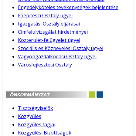
Engedélyköteles tevékenységek bejelentése
Főépítészi Osztály ügyei
Igazgatási Osztály eljárásai
Címfelülvizsgálat hirdetményei
Közterület-felügyelet ügyei
Szociális és Köznevelési Osztály ügyei
Vagyongazdálkodási Osztály ügyei
Városfejlesztési Osztály
Tisztségviselők
Közgyűlés
Közgyűlés tagjai
Közgyűlési Bizottságok