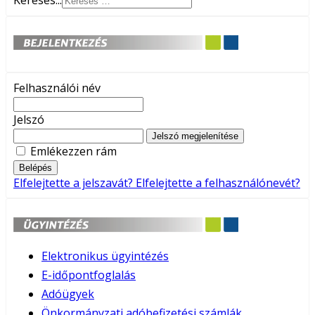
Keresés...
Felhasználói név
Jelszó
Jelszó megjelenítése
Emlékezzen rám
Belépés
Elfelejtette a jelszavát?
Elfelejtette a felhasználónevét?
Elektronikus ügyintézés
E-időpontfoglalás
Adóügyek
Önkormányzati adóbefizetési számlák