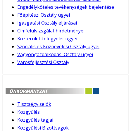
Engedélyköteles tevékenységek bejelentése
Főépítészi Osztály ügyei
Igazgatási Osztály eljárásai
Címfelülvizsgálat hirdetményei
Közterület-felügyelet ügyei
Szociális és Köznevelési Osztály ügyei
Vagyongazdálkodási Osztály ügyei
Városfejlesztési Osztály
Tisztségviselők
Közgyűlés
Közgyűlés tagjai
Közgyűlési Bizottságok