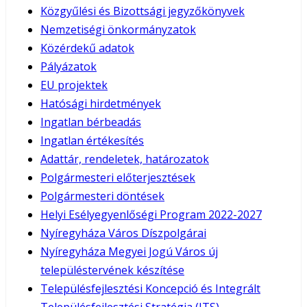
Közgyűlési és Bizottsági jegyzőkönyvek
Nemzetiségi önkormányzatok
Közérdekű adatok
Pályázatok
EU projektek
Hatósági hirdetmények
Ingatlan bérbeadás
Ingatlan értékesítés
Adattár, rendeletek, határozatok
Polgármesteri előterjesztések
Polgármesteri döntések
Helyi Esélyegyenlőségi Program 2022-2027
Nyíregyháza Város Díszpolgárai
Nyíregyháza Megyei Jogú Város új
településtervének készítése
Településfejlesztési Koncepció és Integrált