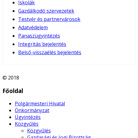
Iskolák
Gazdálkodó szervezetek
Testvér és partnervárosok
Adatvédelem
Panaszügyintézés
Integritás bejelentés
Belső-visszaélés bejelentés
© 2018
Főoldal
Polgármesteri Hivatal
Önkormányzat
Ügyintézés
Közgyűlés
Közgyűlés
Gazdasági és Jogi Bizottság