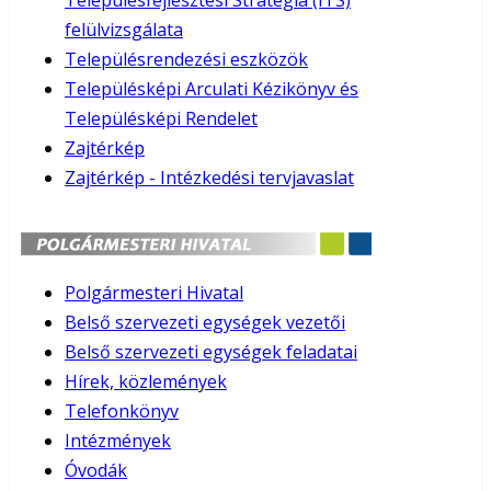
Településfejlesztési Stratégia (ITS)
felülvizsgálata
Településrendezési eszközök
Településképi Arculati Kézikönyv és
Településképi Rendelet
Zajtérkép
Zajtérkép - Intézkedési tervjavaslat
Polgármesteri Hivatal
Belső szervezeti egységek vezetői
Belső szervezeti egységek feladatai
Hírek, közlemények
Telefonkönyv
Intézmények
Óvodák